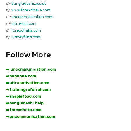
👉
bangladeshi.assist
👉
www.forexdhaka.com
👉
uncommunication.com
👉
ultra-sim.com
👉
forexdhaka.com
👉
ultrafxfund.com
Follow More
➡️ uncommunication.com
➡️
bdphone.com
➡️
ultraactivation.com
➡️
trainingreferral.com
➡️
shaplafood.com
➡️
bangladeshi.help
➡️
forexdhaka.com
➡️
uncommunication.com