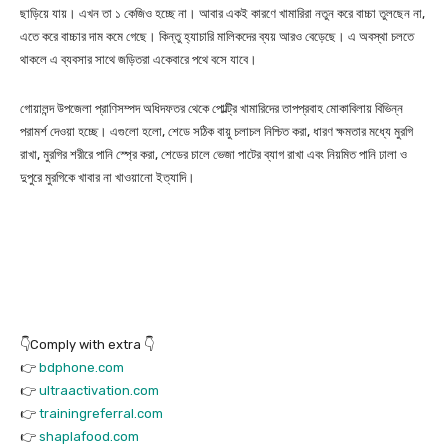
ছাড়িয়ে যায়। এখন তা ১ কেজিও হচ্ছে না। আবার একই কারণে খামারিরা নতুন করে বাচ্চা তুলছেন না,
এতে করে বাচ্চার দাম কমে গেছে। কিন্তু হ্যাচারি মালিকদের ব্যয় আরও বেড়েছে। এ অবস্থা চলতে
থাকলে এ ব্যবসার সাথে জড়িতরা একেবারে পথে বসে যাবে।
গোয়ালন্দ উপজেলা প্রাণিসম্পদ অধিদফতর থেকে পোল্ট্রি খামারিদের তাপপ্রবাহ মোকাবিলায় বিভিন্ন
পরামর্শ দেওয়া হচ্ছে। এগুলো হলো, শেডে সঠিক বায়ু চলাচল নিশ্চিত করা, ধারণ ক্ষমতার মধ্যে মুরগি
রাখা, মুরগির শরীরে পানি স্প্রে করা, শেডের চালে ভেজা পাটের ব্যাগ রাখা এবং নিয়মিত পানি ঢালা ও
দুপুরে মুরগিকে খাবার না খাওয়ানো ইত্যাদি।
👇Comply with extra 👇
👉
bdphone.com
👉
ultraactivation.com
👉
trainingreferral.com
👉
shaplafood.com