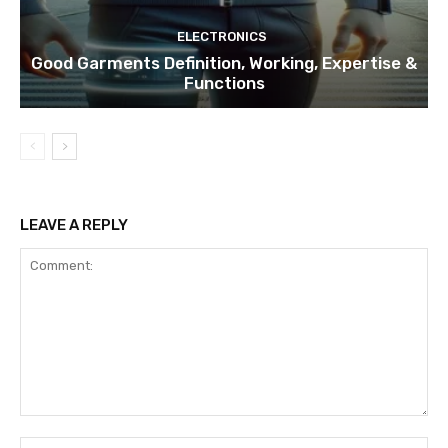
ELECTRONICS
Good Garments Definition, Working, Expertise &
Functions
LEAVE A REPLY
Comment:
Na