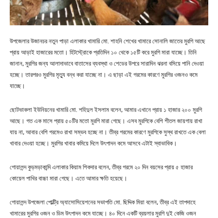
উপজেলার উজানচর নতুন পাড়া এলাকার খামারি মো. শাহনি শেখের খামারে সোনালি জাতের মুরগি আছে
প্রায় আড়াই হাজারের মতো। হিটস্ট্রোকে প্রতিদিন ১০ থেকে ১৫টি করে মুরগি মারা যাচ্ছে। তিনি
জানান, মুরগির জন্য আলাদাভাবে বাতাসের ব্যবস্থা ও শেডের উপরে সারাদিন ঝরনা বসিয়ে পানি দেওয়া
হচ্ছে। তারপরও মুরগির মৃত্যু বন্ধ করা যাচ্ছে না। এ ছাড়া এই গরমের কারণে মুরগির ওজনও কমে
যাচ্ছে।
ছোটভাকলা ইউনিয়নের খামারি মো. শহিদুল ইসলাম বলেন, আমার এখানে প্রায় ১ হাজার ২০০ মুরগি
আছে। গত এক মাসে প্রায় ৫০টির মতো মুরগি মারা গেছে। এসব মুরগিকে বেশি শীতল জায়গায় রাখা
যায় না, আবার বেশি গরমেও রাখা সম্ভব হচ্ছে না। তীব্র গরমের কারণে মুরগিকে সুস্থ রাখতে এক বেলা
খাবার দেওয়া হচ্ছে। মুরগির খাবার কমিয়ে দিলে উৎপাদন কমে আসবে এটাই স্বাভাবিক।
গোয়ালন্দ কুড়মড়াকান্দি এলাকার কিয়াম শিকদার বলেন, তীব্র গরমে ২০ দিন বয়সের প্রায় ৫ হাজার
কোয়েল পাখির বাচ্চা মারা গেছে। এতে আমার ক্ষতি হয়েছে।
গোয়ালন্দ উপজেলা পোল্ট্রি অ্যাসোসিয়েশনের সভাপতি মো. ছিদ্দিক মিয়া বলেন, তীব্র এই তাপদাহে
খামারের মুরগির ওজন ও ডিম উৎপাদন কমে যাচ্ছে। ৪০ দিনে একটি ব্রয়লার মুরগি দুই কেজি ওজন