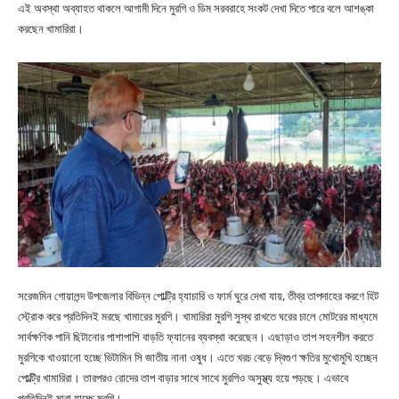
এই অবস্থা অব্যাহত থাকলে আগামী দিনে মুরগি ও ডিম সরবরাহে সংকট দেখা দিতে পারে বলে আশঙ্কা
করছেন খামারিরা।
সরেজমিন গোয়ালন্দ উপজেলার বিভিন্ন পোল্ট্রি হ্যাচারি ও ফার্ম ঘুরে দেখা যায়, তীব্র তাপদাহের করণে হিট
স্ট্রোক করে প্রতিদিনই মরছে খামারের মুরগি। খামারিরা মুরগি সুস্থ রাখতে ঘরের চালে মোটরের মাধ্যমে
সার্বক্ষণিক পানি ছিটানোর পাশাপাশি বাড়তি ফ্যানের ব্যবস্থা করেছেন। এছাড়াও তাপ সহনশীল করতে
মুরগিকে খাওয়ানো হচ্ছে ভিটামিন সি জাতীয় নানা ওষুধ। এতে খরচ বেড়ে দ্বিগুণ ক্ষতির মুখোমুখি হচ্ছেন
পোল্ট্রি খামারিরা। তারপরও রোদের তাপ বাড়ার সাথে সাথে মুরগিও অসুস্থ্য হয়ে পড়ছে। এভাবে
প্রতিদিনই মারা যাচ্ছে মুরগি।