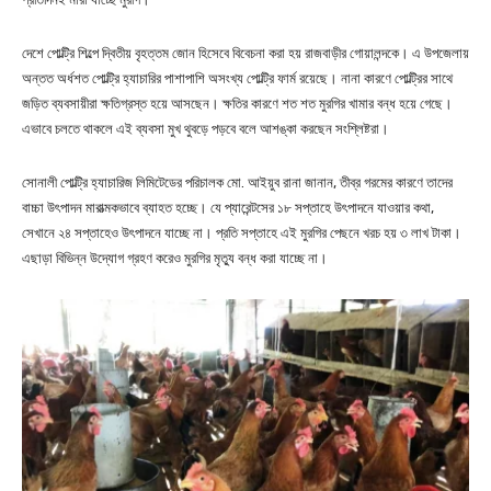
দেশে পোল্ট্রি শিল্পে দ্বিতীয় বৃহত্তম জোন হিসেবে বিবেচনা করা হয় রাজবাড়ীর গোয়ালন্দকে। এ উপজেলায়
অন্তত অর্ধশত পোল্ট্রি হ্যাচারির পাশাপাশি অসংখ্য পোল্ট্রি ফার্ম রয়েছে। নানা কারণে পোল্ট্রির সাথে
জড়িত ব্যবসায়ীরা ক্ষতিগ্রস্ত হয়ে আসছেন। ক্ষতির কারণে শত শত মুরগির খামার বন্ধ হয়ে গেছে।
এভাবে চলতে থাকলে এই ব্যবসা মুখ থুবড়ে পড়বে বলে আশঙ্কা করছেন সংশ্লিষ্টরা।
সোনালী পোল্ট্রি হ্যাচারিজ লিমিটেডের পরিচালক মো. আইয়ুব রানা জানান, তীব্র গরমের কারণে তাদের
বাচ্চা উৎপাদন মারাত্মকভাবে ব্যাহত হচ্ছে। যে প্যারেন্টসের ১৮ সপ্তাহে উৎপাদনে যাওয়ার কথা,
সেখানে ২৪ সপ্তাহেও উৎপাদনে যাচ্ছে না। প্রতি সপ্তাহে এই মুরগির পেছনে খরচ হয় ৩ লাখ টাকা।
এছাড়া বিভিন্ন উদ্যোগ গ্রহণ করেও মুরগির মৃত্যু বন্ধ করা যাচ্ছে না।