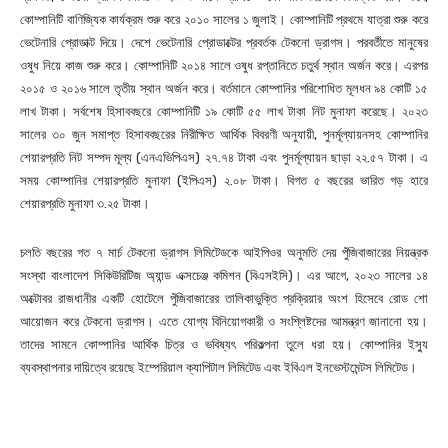
কোম্পানিটি বাণিজ্যিক কার্যক্রম শুরু করে ২০১০ সালের ১ জুলাই। কোম্পানিটি প্রথমে যাত্রা শুরু করে
ভেটেনারি প্রোডাক্ট দিয়ে। দেশে ভেটেনারি প্রোডাক্টের প্রবর্তক টেকনো ড্রাগস। পরবর্তীতে মানুষের
ওষুধ নিয়ে কাজ শুরু করে। কোম্পানিটি ২০১৪ সালে ওষুধ রপ্তানিতে চতুর্থ স্থান অর্জন করে। এরপর
২০১৫ ও ২০১৬ সালে তৃতীয় স্থান অর্জন করে। বর্তমানে কোম্পানির পরিশোধিত মূলধন ৯৪ কোটি ১৫
লাখ টাকা। সর্বশেষ হিসাববছরে কোম্পানিটি ১৯ কোটি ৫৫ লাখ টাকা নিট মুনাফা করেছে। ২০২৩
সালের ৩০ জুন সমাপ্ত হিসাববছরের নিরীক্ষিত আর্থিক বিবরণী অনুযায়ী, পুনর্মূল্যায়নসহ কোম্পানির
শেয়ারপ্রতি নিট সম্পদ মূল্য (এনএভিপিএস) ২৭.৭৪ টাকা এবং পুনর্মূল্যায়ন ছাড়া ২২.৫৭ টাকা। এ
সময় কোম্পানির শেয়ারপ্রতি মুনাফা (ইপিএস) ২.০৮ টাকা। বিগত ৫ বছরের ভারিত গড় হারে
শেয়ারপ্রতি মুনাফা ৩.২৫ টাকা।
চলতি বছরের গত ৭ মার্চ টেকনো ড্রাগস লিমিটেডকে আইপিওর অনুমতি দেয় পুঁজিবাজারের নিয়ন্ত্রক
সংস্থা বাংলাদেশ সিকিউরিটিজ অ্যান্ড এক্সচেঞ্জ কমিশন (বিএসইসি)। এর আগে, ২০২৩ সালের ১৪
অক্টোবর রাজধানীর একটি হোটেলে পুঁজিবাজারের তালিকাভুক্তি প্রক্রিয়ার অংশ হিসেবে রোড শো
আয়োজন করে টেকনো ড্রাগস। এতে যোগ্য বিনিয়োগকারী ও সংশ্লিষ্টদের আমন্ত্রণ জানানো হয়।
তাদের সামনে কোম্পানির আর্থিক চিত্র ও ভবিষ্যৎ পরিকল্পনা তুলে ধরা হয়। কোম্পানির ইস্যু
ব্যবস্থাপনার দায়িত্বে রয়েছে ইম্পেরিয়াল ক্যাপিটাল লিমিটেড এবং ইবিএল ইনভেস্টমেন্টস লিমিটেড।