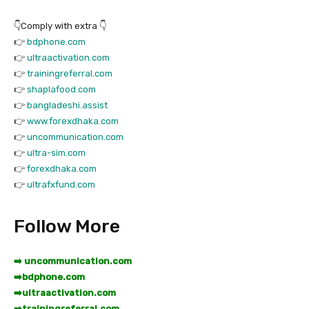
👇Comply with extra 👇
👉
bdphone.com
👉
ultraactivation.com
👉
trainingreferral.com
👉
shaplafood.com
👉
bangladeshi.assist
👉
www.forexdhaka.com
👉
uncommunication.com
👉
ultra-sim.com
👉
forexdhaka.com
👉
ultrafxfund.com
Follow More
➡️ uncommunication.com
➡️
bdphone.com
➡️
ultraactivation.com
➡️
trainingreferral.com