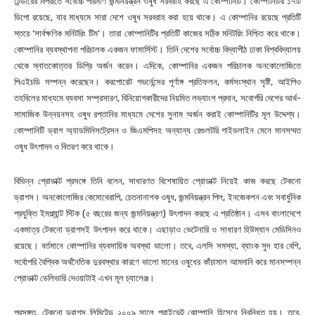
টেন্ডারের বিপরীতে সর্বোচ্চ পরিমাণ জন্মনিয়ন্ত্রন ওষুধ সরবরাহ করছে এ কোম্পানিটি। কোম্পানিটির ১৭টি
ডিপো রয়েছে, যার মাধ্যমে সারা দেশে ওষুধ সরবরাহ করা হয়ে থাকে। এ কোম্পানির রয়েছে প্রতিটি
স্তরে ‘সার্বক্ষণিক মনিটরিং টিম’। তারা কোম্পানিটির প্রতিটি কাজের সঠিক মনিটরিং নিশ্চিত করে থাকে।
কোম্পানির ব্যবস্থাপনা পরিচালক একজন ফামার্সিস্ট। তিনি দেশের সর্বোচ্চ বিদ্যাপীঠ ঢাকা বিশ্ববিদ্যালয়
থেকে স্নাতকোত্তর ডিগ্রি অর্জন করেন। এদিকে, কোম্পানির একজন পরিচালক অনকোলোজিতে
পিএইচডি সম্পন্ন করেছেন। করপোরেট গভর্নেন্সের পূর্ণাঙ্গ প্রতিফলন, কর্মসংস্থান সৃষ্টি, আইপিও
তহবিলের মাধ্যমে ব্যবসা সম্প্রসারণ, বিনিয়োগকারীদের নিয়মিত লভ্যাংশ প্রদান, সবোর্পরি দেশের আর্থ-
সামাজিক উন্নয়নসহ ওষুধ রপ্তানির মাধ্যমে দেশের সুনাম অর্জন করাই কোম্পানিটির মূল উদ্দেশ্য।
কোম্পানিটি ড্রাগ অ্যাডমিনিসট্রেসন ও জিএমপিসহ অন্যান্য রেগুলটরি গাইডলাইন মেনে মানসম্মত
ওষুধ উৎপাদন ও বিতরণ করে থাকে।
বিভিন্ন প্রোডাক্ট প্রসঙ্গে তিনি বলেন, সাধারণত বিশেষায়িত প্রোডাক্ট নিয়েই কাজ করছে টেকনো
ড্রাগস। অনকোলোজির কেমোথেরাপি, চেতনানাশক ওষুধ, জন্মনিয়ন্ত্রন পিল, ইনজেকশন এবং সবার্ধুনিক
প্রযুক্তি ইমপ্ল্যান্ট স্টিক (৫ বছরের জন্য জন্মনিয়ন্ত্রণ) উৎপাদন করছে এ প্রতিষ্ঠান। এসব বাংলাদেশে
একমাত্র টেকনো ড্রাগসই উৎপাদন করে থাকে। এছাড়াও ভেটেনারি ও সাধারণ হিউম্যান মেডিসিনও
রয়েছে। বর্তমানে কোম্পানির ব্যবসায়িক অবস্থা ভালো। তবে, এলসি সমস্যা, ব্যাংক সুদ হার বেশি,
সর্বোপরি বৈশ্বিক অর্থনৈতিক দুরবস্থার কারণে ভালো মানের ওষুধের কাঁচামাল আমদানি করে মানসম্পন্ন
প্রোডাক্ট ডেলিভারি দেওয়াটাই এখন মূল চ্যালেঞ্জ।
প্রসঙ্গত, টেকনো ড্রাগস লিমিটেড ২০০৯ সালে প্রাইভেট কোম্পানি হিসেবে নিবন্ধিত হয়। তবে,