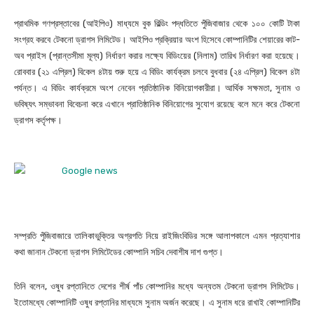
প্রাথমিক গণপ্রস্তাবের (আইপিও) মাধ্যমে বুক বিল্ডিং পদ্ধতিতে পুঁজিবাজার থেকে ১০০ কোটি টাকা
সংগ্রহ করবে টেকনো ড্রাগস লিমিটেড। আইপিও প্রক্রিয়ার অংশ হিসেবে কোম্পানিটির শেয়ারের কাট-
অব প্রাইস (প্রান্তসীমা মূল্য) নির্ধারণ করার লক্ষ্যে বিডিংয়ের (নিলাম) তারিখ নির্ধারণ করা হয়েছে।
রোববার (২১ এপ্রিল) বিকেল ৪টায় শুরু হয়ে এ বিডিং কার্যক্রম চলবে বুধবার (২৪ এপ্রিল) বিকেল ৪টা
পর্যন্ত। এ বিডিং কার্যক্রমে অংশ নেবেন প্রতিষ্ঠানিক বিনিয়োগকারীরা। আর্থিক সক্ষমতা, সুনাম ও
ভবিষ্যৎ সম্ভাবনা বিবেচনা করে এখানে প্রাতিষ্ঠানিক বিনিয়োগের সুযোগ রয়েছে বলে মনে করে টেকনো
ড্রাগস কর্তৃপক্ষ।
সম্প্রতি পুঁজিবাজারে তালিকাভুক্তির অগ্রগতি নিয়ে রাইজিংবিডির সঙ্গে আলাপকালে এমন প্রত্যাশার
কথা জানান টেকনো ড্রাগস লিমিটেডের কোম্পানি সচিব দেবাশীষ দাশ গুপ্ত।
তিনি বলেন, ওষুধ রপ্তানিতে দেশের শীর্ষ পাঁচ কোম্পানির মধ্যে অন্যতম টেকনো ড্রাগস লিমিটেড।
ইতোমধ্যে কোম্পানিটি ওষুধ রপ্তানির মাধ্যমে সুনাম অর্জন করেছে। এ সুনাম ধরে রাখাই কোম্পানিটির