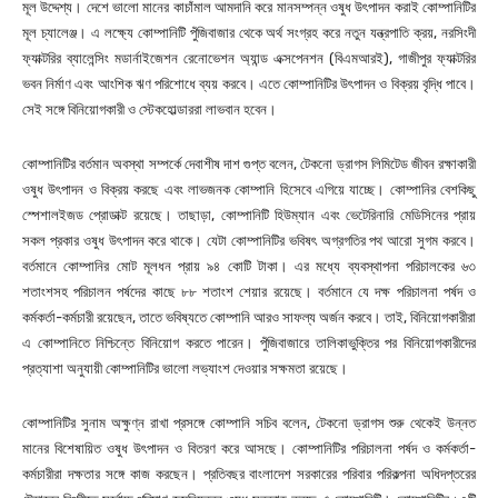
মূল উদ্দেশ্য। দেশে ভালো মানের কাচাঁমাল আমদানি করে মানসম্পন্ন ওষুধ উৎপাদন করাই কোম্পানিটির
মূল চ্যালেঞ্জ। এ লক্ষ্যে কোম্পানিটি পুঁজিবাজার থেকে অর্থ সংগ্রহ করে নতুন যন্ত্রপাতি ক্রয়, নরসিংদী
ফ্যাক্টরির ব্যালেন্সিং মডার্নাইজেশন রেনোভেশন অ্যান্ড এক্সপেনশন (বিএমআরই), গাজীপুর ফ্যাক্টরির
ভবন নির্মাণ এবং আংশিক ঋণ পরিশোধে ব্যয় করবে। এতে কোম্পানিটির উৎপাদন ও বিক্রয় বৃদ্ধি পাবে।
সেই সঙ্গে বিনিয়োগকারী ও স্টেকহোল্ডাররা লাভবান হবেন।
কোম্পানিটির বর্তমান অবস্থা সম্পর্কে দেবাশীষ দাশ গুপ্ত বলেন, টেকনো ড্রাগস লিমিটেড জীবন রক্ষাকারী
ওষুধ উৎপাদন ও বিক্রয় করছে এবং লাভজনক কোম্পানি হিসেবে এগিয়ে যাচ্ছে। কোম্পানির বেশকিছু
স্পেশালইজড প্রোডাক্ট রয়েছে। তাছাড়া, কোম্পানিটি হিউম্যান এবং ভেটেরিনারি মেডিসিনের প্রায়
সকল প্রকার ওষুধ উৎপাদন করে থাকে। যেটা কোম্পানিটির ভবিষৎ অগ্রগতির পথ আরো সুগম করবে।
বর্তমানে কোম্পানির মোট মূলধন প্রায় ৯৪ কোটি টাকা। এর মধ্যে ব্যবস্থাপনা পরিচালকের ৬৩
শতাংশসহ পরিচালন পর্ষদের কাছে ৮৮ শতাংশ শেয়ার রয়েছে। বর্তমানে যে দক্ষ পরিচালনা পর্ষদ ও
কর্মকর্তা-কর্মচারী রয়েছেন, তাতে ভবিষ্যতে কোম্পানি আরও সাফল্য অর্জন করবে। তাই, বিনিয়োগকারীরা
এ কোম্পানিতে নিশ্চিন্তে বিনিয়োগ করতে পারেন। পুঁজিবাজারে তালিকাভুক্তির পর বিনিয়োগকারীদের
প্রত্যাশা অনুযায়ী কোম্পানিটির ভালো লভ্যাংশ দেওয়ার সক্ষমতা রয়েছে।
কোম্পানিটির সুনাম অক্ষুণ্ন রাখা প্রসঙ্গে কোম্পানি সচিব বলেন, টেকনো ড্রাগস শুরু থেকেই উন্নত
মানের বিশেষায়িত ওষুধ উৎপাদন ও বিতরণ করে আসছে। কোম্পানিটির পরিচালনা পর্ষদ ও কর্মকর্তা-
কর্মচারীরা দক্ষতার সঙ্গে কাজ করছেন। প্রতিবছর বাংলাদেশ সরকারের পরিবার পরিকল্পনা অধিদপ্তরের