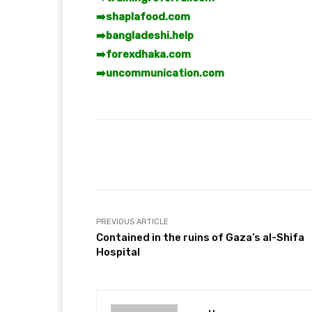
➡️
shaplafood.com
➡️
bangladeshi.help
➡️
forexdhaka.com
➡️
uncommunication.com
Facebook
T
Share
PREVIOUS ARTICLE
Contained in the ruins of Gaza’s al-Shifa
Hospital