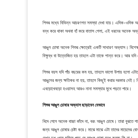
শিশুর মধ্যে বিভিন্ন আচরণগত সমস্যা দেখা যায়। এদিক-ওদিক অনবরত
বন্ধ করে থাকা অথবা হাঁ করে বাতাস গেলা, এই ধরনের অনেক অভ্
আঙুল চোষা অনেক শিশুর ক্ষেত্রেই একটি সাধারণ অভ্যাস। বিশে
বিক্ষুব্ধ বা উত্তেজিত হয় তাহলে এটা তাকে শান্ত করে। আর যদ
শিশুর বয়স যদি পাঁচ বছরের কম হয়, তাহলে ভালো উপায় হলো এটাকে 
আঙুলের জন্য ক্ষতিকর না হয়, তাহলে কিছুই করার দরকার নেই। কিন
এবড়োখেবড়ো হওয়াসহ আরও নানা সমস্যার মুখে পড়তে পারে।
শিশুর আঙুল চোষার অভ্যাস ছাড়াবেন যেভাবে
খিদে পেলে অনেক বাচ্চা কাঁদে না, বরং আঙুল চোষে। তারা বুঝতে পার
জন্য আঙুল চোষার চেষ্টা করে। মাঝে মাঝে এটা তাদের মায়েদের বোঝ