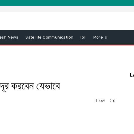
esh News
Satellite Communication
IoT
More
L
দূর করবেন যেভাবে
469
0
nterest
WhatsApp