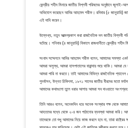
কেন্দ্রীয় শহীদ মিনারে জাতীয় বিপ্লবী পরিষদের অনুষ্ঠানে জুলা
অভিযোগ করেছেন আবির আহমেদ শরীফ। রবিবার (৫ জানুয়ারি) জাতীয়
এই দাবি করেন।
উল্লেখ্য, নতুন আত্মপ্রকাশ করা রাজনৈতিক দল জাতীয় বিপ্লবী পর
ঘটেছে। শনিবার (৪ জানুয়ারি) বিকালে রাজধানীতে কেন্দ্রীয় শহ
সংবাদ সম্মেলনে আবির আহমেদ শরীফ বলেন, আমাদের সমস্যা এক
আমরা অসুস্থ, আমরা হাসপাতালের বারান্দায় শুয়ে থাকি। আমরা য
আমরা পারি না করতে। তাই আমাদের বিভিন্ন রাজনৈতিক প্যানেল
পুনর্বাসন, উন্নত চিকিৎসা, ১৯৭১ সালের জাতীয় বীরদের মতো মর্
আমাদের কথাগুলো তুলে ধরার আশায় আমরা সব দাওয়াতে অংশগ্র
তিনি আরও বলেন, অনেকদিন ধরে অনেক সংস্থার পক্ষ থেকে আমাদ
আহতদের মধ্যে থেকে ২-৪ জন পাঠানোর ব্যবস্থা আমরা করি। আজকে
তাদেরকে তো শুধু আমাদের নিয়ে কাজ করলে হবে না, তারা রাষ্ট্
সালকেও হার মানিয়েছে। সেটা এই জাতিকে স্বীকার করতে হবে। দ