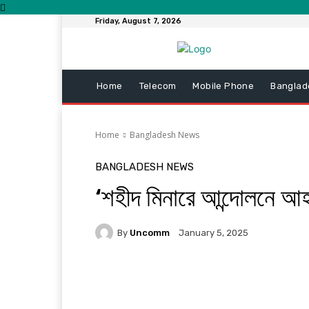
Friday, August 7, 2026
Home
Telecom
Mobile Phone
Banglad
Home
Bangladesh News
BANGLADESH NEWS
‘শহীদ মিনারে আন্দোলনে আ
By
Uncomm
January 5, 2025
Facebook
Twitter
Pi