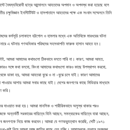
ই-আগস্টে বৈষম্যবিরোধী ছাত্র আন্দোলনে আহতদের অপমান ও অপদস্থ করা হয়েছে বলে
 চক্ষুবিজ্ঞান ইনস্টিটিউট ও হাসপাতালে আহতদের পক্ষে এক সংবাদ সম্মেলনে তিনি
িষদের কর্মসূচি চলাকালে হট্টগোল ও হামলার মধ্যে এক অতিথিকে মারধরের ঘটনা
ীদ মিনারে এ ঘটনায় গণঅধিকার পরিষদের সহসভাপতি ফারুক হাসান আহত হন।
টাই, আমরা আমাদের কথাগুলো ঠিকভাবে বলতে পারি না। কারণ, আমরা আহত,
ে কারও সঙ্গে কথা বলবো, কিংবা আমাদের কথাগুলো কারও কাছে উপস্থাপন করবো,
 থেকে ডাকা হয়, আমরা আহতরা বুঝে ও না -বুঝে চলে যাই। কারণ আমাদের
যাদা পাওয়ার আশায় আমরা সবার কাছে যাই। দেশের জনগণের কাছে মিডিয়ার মাধ্যমে
হণ করি।
ের দাওয়াত করা হয়। আমরা মানসিক ও শারীরিকভাবে অসুস্থ থাকার পরও
 অন্তর্বর্তী সরকারের দায়িত্বে যিনি আছেন, সমন্বয়কের দায়িত্বে যারা আছেন,
রের সব জনগণকে নিয়ে কাজ করবেন। আমরা যে গণঅভ্যুত্থান করেছি, সেটি ১৯৭১
ুঃখ-কষ্ট নিয়ে আমরা আজ জাতির কাছে হেয় হচ্ছি। আমাদেরকে যেভাবে অপদস্থ