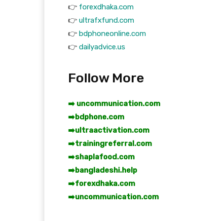
👉
forexdhaka.com
👉
ultrafxfund.com
👉
bdphoneonline.com
👉
dailyadvice.us
Follow More
➡️ uncommunication.com
➡️
bdphone.com
➡️
ultraactivation.com
➡️
trainingreferral.com
➡️
shaplafood.com
➡️
bangladeshi.help
➡️
forexdhaka.com
➡️
uncommunication.com