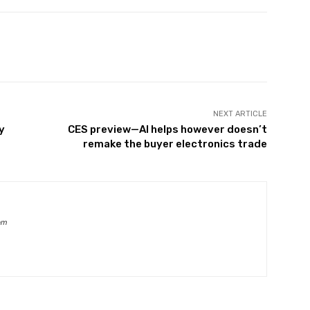
witter
Pinterest
WhatsApp
NEXT ARTICLE
y
CES preview—AI helps however doesn’t
remake the buyer electronics trade
om