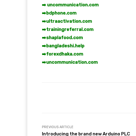
➡️ uncommunication.com
➡️
bdphone.com
➡️
ultraactivation.com
➡️
trainingreferral.com
➡️
shaplafood.com
➡️
bangladeshi.help
➡️
forexdhaka.com
➡️
uncommunication.com
Facebook
T
Share
PREVIOUS ARTICLE
Introducing the brand new Arduino PLC