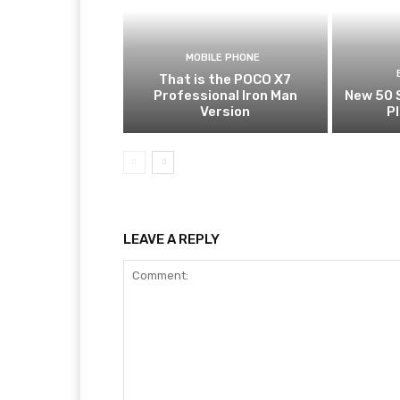
MOBILE PHONE
That is the POCO X7
Professional Iron Man
New 50 
Version
P
LEAVE A REPLY