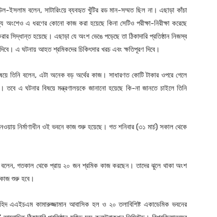
ল-ইসলাম বলেন, সাটারিংয়ে ব্যবহৃত খুঁটির রড মান-সম্মত ছিল না। এছাড়া কাঁচা
ন্য অংশেও এ ধরণের কোনো কাজ করা হয়েছে কিনা সেটিও পরীক্ষা-নিরীক্ষা করেছে
রার সিদ্ধান্ত হয়েছে। এছাড়া যে অংশ ভেঙে পড়েছে তা ঠিকাদারি প্রতিষ্ঠান নিজস্ব
ে দিবে। এ ঘটনায় আহত শ্রমিকদের চিকিৎসার খরচ এবং ক্ষতিপূরণ দিবে।
 বিষয়ে তিনি বলেন, এটা অনেক বড় অর্থের কাজ। সাধারণত কোটি টাকার ওপরে গেলে
। তবে এ ঘটনার বিষয়ে মন্ত্রণালয়কে জানানো হয়েছে কি-না জানতে চাইলে তিনি
নেওয়ায় নির্মাণাধীন ওই ভবনে কাজ শুরু হয়েছে। গত শনিবার (৩১ মার্চ) সকাল থেকে
জার বলেন, গতকাল থেকে প্রায় ২০ জন শ্রমিক কাজ করছেন। তাদের ঝুলে থাকা অংশ
কাজ শুরু হবে।
য়, শহিদ এএইচএম কামারুজ্জামান আবাসিক হল ও ২০ তলাবিশিষ্ট একাডেমিক ভবনের