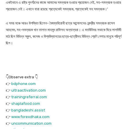
একইভাবে এ রাষ্ট্র পুনর্গঠনের কাজে আমাদের সমন্বয়ক হওয়ার প্রয়োজন নেই, সহ-সমন্বয়ক হওয়ার
প্রয়োজন নেই। এখানে যারা রয়েছে প্রত্যেকেই সমন্বয়ক, প্রত্যেকেই সহ সমন্বয়ক।’
এ সময় মঞ্চে আরও উপস্থিত ছিলেন- বৈষম্যবিরোধী ছাত্র আন্দোলনের কেন্দ্রীয় সমন্বয়ক রাসেল
আহমেদ, সহ-সমন্বয়ক খান তালাত মাহমুদ রাফিসহ অন্যান্যরা। এ মতবিনিময় সভাকে ঘিরে লালদিঘী
মাঠ ছিল বিভিন্ন স্কুল, কলেজ ও বিশ্ববিদ্যালয়ের ছাত্র-ছাত্রীসহ বিভিন্ন শ্রেণি পেশার মানুষে পরিপূর্ণ
ছিল।
👇Observe extra 👇
👉
bdphone.com
👉
ultraactivation.com
👉
trainingreferral.com
👉
shaplafood.com
👉
bangladeshi.assist
👉
www.forexdhaka.com
👉
uncommunication.com