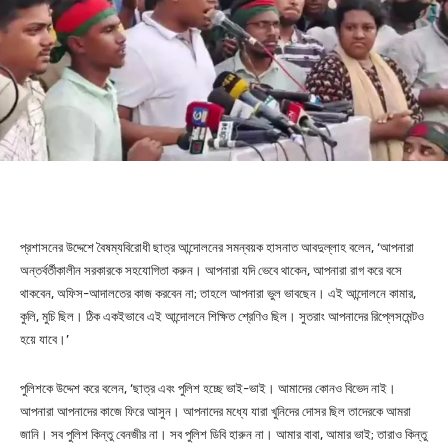
প্রশাসনের উদ্দেশে বৈষম্যবিরোধী ছাত্র আন্দোলনের সমন্বয়ক হাসনাত আবদুল্লাহ বলেন, ‘আপনারা
অন্তর্বর্তীকালীন সরকারকে সহযোগিতা করুন। আপনারা যদি ভেবে থাকেন, আপনারা রাগ করে বসে
থাকবেন, অফিস-আদালতের কাজ করবেন না; তাহলে আপনারা ভুল ভাবছেন। এই আন্দোলনে কামার,
কুলি, মুচি ছিল। ঠিক একইভাবে এই আন্দোলনে শিক্ষিত শ্রেণিও ছিল। সুতরাং আপনাদের রিপ্লেসমেন্টও
হয়ে যাবে।’
পুলিশকে উদ্দেশ করে বলেন, ‘ছাত্র এবং পুলিশ হচ্ছে ভাই-ভাই। আমাদের কোনও বিভেদ নাই।
আপনারা আপনাদের কাজে ফিরে আসুন। আপনাদের মধ্যে যারা খুনিদের দোসর ছিল তাদেরকে আমরা
জানি। সব পুলিশ কিন্তু বেনজীর না। সব পুলিশ ডিবি হারুন না। আমার বাবা, আমার ভাই; তারাও কিন্তু