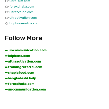
👉
ultra-sim.com
👉
forexdhaka.com
👉
ultrafxfund.com
👉
ultractivation.com
👉
bdphoneonline.com
Follow More
➡️ uncommunication.com
➡️
bdphone.com
➡️
ultraactivation.com
➡️
trainingreferral.com
➡️
shaplafood.com
➡️
bangladeshi.help
➡️
forexdhaka.com
➡️
uncommunication.com