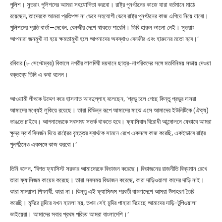
পুলিশ। সুতরাং পুলিশদের আমরা সহযোগিতা করবো। রাষ্ট্র পুনর্গঠনের কাজে যারা বর্তমানে মাঠে
রয়েছেন, তাদেরকে আমরা প্রতিপক্ষ না ভেবে সহযোগী ভেবে রাষ্ট্র পুনর্গঠনের কাজ এগিয়ে নিয়ে যাবো।
পুলিশদের প্রতি বার্তা—দেখেন, বেনজীর দেশে থাকতে পারেনি। ডিবি হারুন ভালো নেই। সুতরাং
আপনারা জনমুখী না হয়ে ক্ষমতামুখী হলে আপনাদের অবস্থাও বেনজীর এবং হারুনের মতো হবে।’
রবিবার (৮ সেপ্টেম্বর) বিকালে নগরীর লালদিঘী ময়দানে ছাত্র-নাগরিকদের সঙ্গে মতবিনিময় সভায় দেওয়া
বক্তব্যে তিনি এ কথা বলেন।
আওয়ামী লীগকে উদ্দেশ করে হাসনাত আবদুল্লাহ বলেছেন, ‘প্রভু চলে গেছে কিন্তু প্রভুর দাসরা
আমাদের মধ্যেই লুকিয়ে রয়েছে। তারা বিভিন্ন রূপে আমাদের মাঝে এসে আমাদের ইউনিটিকে (ঐক্য)
ভাঙতে চাইবে। আপনাদেরকে সবসময় সতর্ক থাকতে হবে। ফ্যাসিবাদ বিরোধী আন্দোলনে যেভাবে আমরা
ক্ষুদ্র স্বার্থ বিসর্জন দিয়ে রাষ্ট্রের বৃহত্তর স্বার্থকে সামনে রেখে একসঙ্গে কাজ করেছি, একইভাবে রাষ্ট্র
পুনর্গঠনেও একসঙ্গে কাজ করবো।’
তিনি বলেন, ‘বিগত ফ্যাসিস্ট সরকার আমাদেরকে বিভাজন করেছে। বিভাজনের রাজনীতি বিদ্যমান রেখে
তারা ফ্যাসিজম কায়েম করেছে। তারা সবসময় বিভাজন করেছে, কারা দাড়িওয়ালা কাদের দাড়ি নাই।
কারা মাদরাসা শিক্ষার্থী, কারা না। কিন্তু এই ফ্যাসিজম পরবর্তী বাংলাদেশে আমরা উদাহরণ তৈরি
করেছি। মন্দিরে মন্দিরে যখন হামলা হয়, তখন সেই মন্দির পাহারা দিয়েছে আমাদের দাড়ি-টুপিওয়ালা
ভাইয়েরা। আমাদের সবার প্রথম পরিচয় আমরা বাংলাদেশি।’