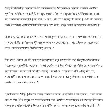
বৈষম্যবিরোধী ছাত্র আন্দোলনের এই সমন্বয়ক বলেন, ‘ছাত্রদের যে আন্দোলন হয়েছিল, সেটি ছিল
ফ্যাসিস্ট, দুর্নীতি, অসাম্য, সিন্ডিকেট, টেন্ডারবাজদের বিরুদ্ধে। টেন্ডারবাজ ও দুর্নীতিবাজ যারা রয়েছে,
আপনাদের সতর্ক করতে চাই। আপনারা ১৬ বছর একটি দলের ছত্রছায়ায় ছিলেন। এখন যদি আরেকটা
দলের ছত্রছায়ায় এসে আপনারা দুর্নীতি করার চেষ্টা করেন, ছাত্র-জনতা আপনাদেরকে দেখে নেবে।’
চাঁদাবাজ ও টেন্ডারবাজদের উদ্দেশে বলেন, ‘আমরা বুলেট-বোমা ভয় পাই না। আপনারা সতর্ক হয়ে যান।
আমাদের দ্বিতীয় স্বাধীনতাকে পুঁজি করে আপনারা যদি ভেবে থাকেন, আবার দুর্নীতি শুরু করবেন তবে
ছাত্র-নাগরিক আপনাদের বিষদাঁত উপড়ে ফেলবে।’
তিনি বলেন, ‘আমরা দেখেছি, ঢাকাতে যখন আন্দোলন বন্ধ হয়ে যাচ্ছিল তখন চট্টগ্রাম থেকে আপনারা
আন্দোলনকে পুনরুজ্জীবিত করেছেন। আমরা দেখেছি, ওয়াসিমরা কীভাবে ঘুরে দাঁড়িয়েছে, শান্তরা কীভাবে
রক্ত দিয়েছে। আমরা সেই চট্টগ্রামে এসেছি। আমরা আপনাদের কাছে বার্তা পৌঁছে দিতে চাই,
সংকটকালীন সময়ে আমরা যেভাবে একসঙ্গে হয়েছিলাম এখন দেশটা পুনর্গঠনের সময়। আমাদেরকে
একইভাবে একসঙ্গে থাকতে হবে।’
হাসনাত বলেন, ‘দাড়ি-টুপি যাদের রয়েছে তাদেরকে সবসময় প্রান্তিকীকরণ করা হয়েছে। আমরা বলতে
চাই, যে দাড়ি-টুপির মানুষগুলো সেদিন উত্তরায় নেমে এসেছিল, যাত্রাবাড়ীতে দুর্গ গড়ে তুলেছিল তাদের
সমন্বয়কের পরিচয় লাগেনি। উত্তরায় যারা শহীদ হয়েছিল, তাদের সমন্বয়কের পরিচয় লাগেনি। ঠিক