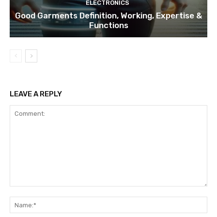
ELECTRONICS
Good Garments Definition, Working, Expertise &
Functions
LEAVE A REPLY
Comment:
Na