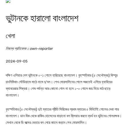
ভুটানকে হারালো বাংলাদেশ
খেলা
নিজস্ব প্রতিবেদক :: own-reporter
2024-09-05
দক্ষিণ এশিয়ার দেশ ভুটানকে ০-১ গোলে হারিয়েছে বাংলাদেশ। বৃহস্পতিবার (৫ সেপ্টেম্বর) থিম্পুর
চাংলিমিথাং স্টেডিয়ামে মাঠে নামে দু'দল। শেখ মোরসালিনের গোলে শুরুতেই এগিয়ে হ্যাবিয়ের
ক্যাবরেরার শিষ্যরা। শেষ পর্যন্ত আর কোনো গোল না হলে ১-০ গোলে জয় নিয়ে মাঠ ছাড়ে
বাংলাদেশ।
বৃহস্পতিবার (৫ সেপ্টেম্বর) দুই ম্যাচের প্রীতি সিরিজের প্রথম ম্যাচের ৫ মিনিটেই গোলের দেখা পায়
বাংলাদেশ। ডান দিক থেকে রাকিব হোসেনের বাড়ানো বল ক্লিয়ার করতে ব্যর্থ হন ভুটানের গোলরক্ষক।
সেখান থেকে ডি বক্সের ভেতরে বল পেয়ে জালে জড়ান শেখ মোরসালিন।