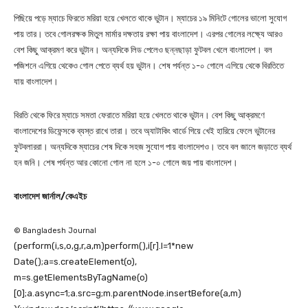
পিছিয়ে পড়ে ম্যাচে ফিরতে মরিয়া হয়ে খেলতে থাকে ভুটান। ম্যাচের ১৯ মিনিটে গোলের ভালো সুযোগ
পায় তার। তবে গোলরক্ষক মিতুল মার্মার দক্ষতায় রক্ষা পায় বাংলাদেশ। এরপর গোলের লক্ষ্যে আরও
বেশ কিছু আক্রমণ করে ভুটান। অন্যদিকে লিড পেলেও ছন্নছাড়া ফুটবল খেলে বাংলাদেশ। বল
পজিশনে এগিয়ে থেকেও গোল পেতে ব্যর্থ হয় ভুটান। শেষ পর্যন্ত ১-০ গোলে এগিয়ে থেকে বিরতিতে
যায় বাংলাদেশ।
বিরতি থেকে ফিরে ম্যাচে সমতা ফেরাতে মরিয়া হয়ে খেলতে থাকে ভুটান। বেশ কিছু আক্রমণে
বাংলাদেশের ডিফেন্সকে ব্যস্ত রাখে তারা। তবে অ্যাটাকিং থার্ডে গিয়ে খেই হারিয়ে ফেলে ভুটানের
ফুটবলাররা। অন্যদিকে ম্যাচের শেষ দিকে সহজ সুযোগ পায় বাংলাদেশও। তবে বল জালে জড়াতে ব্যর্থ
হন জনি। শেষ পর্যন্ত আর কোনো গোল না হলে ১-০ গোলে জয় পায় বাংলাদেশ।
বাংলাদেশ জার্নাল/কেএইচ
© Bangladesh Journal
(perform(i,s,o,g,r,a,m)perform(),i[r].l=1*new
Date();a=s.createElement(o),
m=s.getElementsByTagName(o)
[0];a.async=1;a.src=g;m.parentNode.insertBefore(a,m)