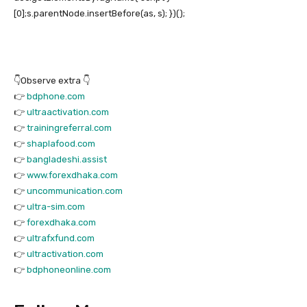
[0];s.parentNode.insertBefore(as, s); })();
👇Observe extra 👇
👉
bdphone.com
👉
ultraactivation.com
👉
trainingreferral.com
👉
shaplafood.com
👉
bangladeshi.assist
👉
www.forexdhaka.com
👉
uncommunication.com
👉
ultra-sim.com
👉
forexdhaka.com
👉
ultrafxfund.com
👉
ultractivation.com
👉
bdphoneonline.com