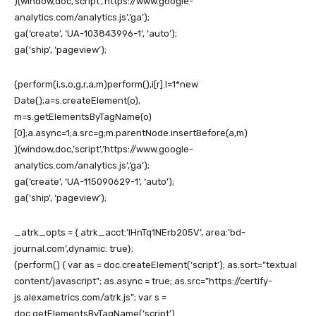
)(window,doc,’script’,’https://www.google-
analytics.com/analytics.js’,’ga’);
ga(‘create’, ‘UA-103843996-1’, ‘auto’);
ga(‘ship’, ‘pageview’);
(perform(i,s,o,g,r,a,m)perform(),i[r].l=1*new
Date();a=s.createElement(o),
m=s.getElementsByTagName(o)
[0];a.async=1;a.src=g;m.parentNode.insertBefore(a,m)
)(window,doc,’script’,’https://www.google-
analytics.com/analytics.js’,’ga’);
ga(‘create’, ‘UA-115090629-1’, ‘auto’);
ga(‘ship’, ‘pageview’);
_atrk_opts = { atrk_acct:’lHnTq1NErb205V’, area:’bd-
journal.com’,dynamic: true};
(perform() { var as = doc.createElement(‘script’); as.sort=”textual
content/javascript”; as.async = true; as.src=”https://certify-
js.alexametrics.com/atrk.js”; var s =
doc.getElementsByTagName(‘script’)