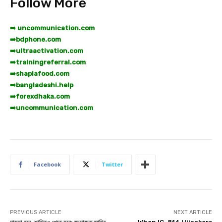
Follow More
➡️ uncommunication.com
➡️
bdphone.com
➡️
ultraactivation.com
➡️
trainingreferral.com
➡️
shaplafood.com
➡️
bangladeshi.help
➡️
forexdhaka.com
➡️
uncommunication.com
Facebook
Twitter
PREVIOUS ARTICLE
NEXT ARTICLE