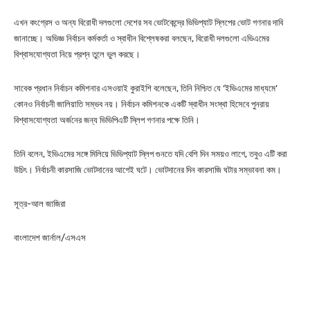
এখন কংগ্রেস ও অন্য বিরোধী দলগুলো দেশের সব ভোটকেন্দ্রে ভিভিপ্যাট স্লিপের ভোট গণনার দাবি
জানাচ্ছে। অভিজ্ঞ নির্বাচন কর্মকর্তা ও স্বাধীন বিশ্লেষকরা বলছেন, বিরোধী দলগুলো এভিএমের
বিশ্বাসযোগ্যতা নিয়ে প্রশ্ন তুলে ভুল করছে।
সাবেক প্রধান নির্বাচন কমিশনার এসওয়াই কুরাইশি বলেছেন, তিনি নিশ্চিত যে ‘ইভিএমের মাধ্যমে’
কোনও নির্বাচনী জালিয়াতি সম্ভব নয়। নির্বাচন কমিশনকে একটি স্বাধীন সংস্থা হিসেবে পুনরায়
বিশ্বাসযোগ্যতা অর্জনের জন্য ভিভিপিএটি স্লিপ গণনার পক্ষে তিনি।
তিনি বলেন, ইভিএমের সঙ্গে মিলিয়ে ভিভিপ্যাট স্লিপ গুনতে যদি বেশি দিন সময়ও লাগে, তবুও এটি করা
উচিৎ। নির্বাচনী কারসাজি ভোটদানের আগেই ঘটে। ভোটদানের দিন কারসাজি ঘটার সম্ভাবনা কম।
সূত্র-আল জাজিরা
বাংলাদেশ জার্নাল/এসএস