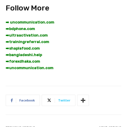
Follow More
➡️ uncommunication.com
➡️
bdphone.com
➡️
ultraactivation.com
➡️
trainingreferral.com
➡️
shaplafood.com
➡️
bangladeshi.help
➡️
forexdhaka.com
➡️
uncommunication.com
Facebook
Twitter