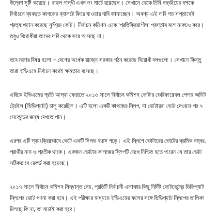
উদ্বেগ সৃষ্টি করেছে। রাহুল গান্ধী এখন লং মার্চে রয়েছেন। সেখানে থেকে তিনি নব্বইয়ের দশকে
নির্বাচনে ব্যবহৃত কাগজের ব্যালটে ফিরে যাওয়ার দাবি জানাচ্ছেন। অবশ্য এই দাবি গত সপ্তাহেই
প্রত্যাখ্যান করেছে সুপ্রিম কোর্ট। নির্বাচন কমিশন একে ‘প্রতিক্রিয়াশীল’ প্রস্তাব বলে নাকচও করে।
তবুও বিরোধীরা তাদের দাবি থেকে সরে আসছে না।
তবে মজার বিষয় হলো – দেশের অর্ধেক রাজ্যে সরকার গঠন করেছে বিরোধী দলগুলো। সেখানে কিন্তু
তারা ইভিএমে নির্বাচন করেই ক্ষমতায় বসেছে।
এদিকে ইভিএমের প্রতি আস্থা ফেরাতে ২০১৩ সালে নির্বাচন কমিশন ভোটার ভেরিফায়েবল পেপার অডিট
ট্রেইল (ভিভিপ্যাট) চালু করেছিল। এটি হলো একটি কাগজের স্লিপ, যা ভোটাররা ভোট দেওয়ার পর ৭
সেকেন্ডের জন্য দেখতে পান।
এরপর এটি স্বয়ংক্রিয়ভাবে কেটে একটি সিলড বাক্সে পড়ে। এই স্লিপে ভোটারের ভোটের ক্রমিক নম্বর,
প্রার্থীর নাম ও প্রতীক থাকে। একজন ভোটার কাগজের স্লিপটি দেখে নিশ্চিত হতে পারেন যে তার ভোট
সঠিকভাবে রেকর্ড করা হয়েছে।
২০১৭ সালে নির্বাচন কমিশন সিদ্ধান্ত নেয়, প্রতিটি নির্বাচনী এলাকার কিছু নির্দিষ্ট ভোটকেন্দ্রে ভিভিপ্যাট
স্লিপের ভোট গণনা করা হবে। এই পরীক্ষার মাধ্যমে ইভিএমের ফলের সঙ্গে ভিভিপ্যাট স্লিপের তালিকা
মিলছে কি না, তা যাচাই করা হবে।