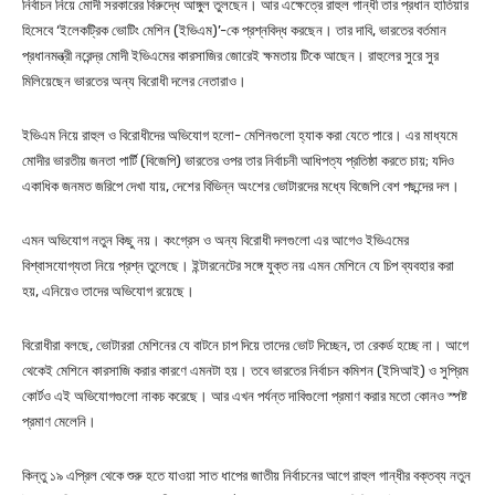
নির্বাচন নিয়ে মোদী সরকারের বিরুদ্ধে আঙ্গুল তুলছেন। আর এক্ষেত্রে রাহুল গান্ধী তার প্রধান হাতিয়ার
হিসেবে ‘ইলেকট্রিক ভোটিং মেশিন (ইভিএম)’-কে প্রশ্নবিদ্ধ করছেন। তার দাবি, ভারতের বর্তমান
প্রধানমন্ত্রী নরেন্দ্র মোদী ইভিএমের কারসাজির জোরেই ক্ষমতায় টিকে আছেন। রাহুলের সুরে সুর
মিলিয়েছেন ভারতের অন্য বিরোধী দলের নেতারাও।
ইভিএম নিয়ে রাহুল ও বিরোধীদের অভিযোগ হলো- মেশিনগুলো হ্যাক করা যেতে পারে। এর মাধ্যমে
মোদীর ভারতীয় জনতা পার্টি (বিজেপি) ভারতের ওপর তার নির্বাচনী আধিপত্য প্রতিষ্ঠা করতে চায়; যদিও
একাধিক জনমত জরিপে দেখা যায়, দেশের বিভিন্ন অংশের ভোটারদের মধ্যে বিজেপি বেশ পছন্দের দল।
এমন অভিযোগ নতুন কিছু নয়। কংগ্রেস ও অন্য বিরোধী দলগুলো এর আগেও ইভিএমের
বিশ্বাসযোগ্যতা নিয়ে প্রশ্ন তুলেছে। ইন্টারনেটের সঙ্গে যুক্ত নয় এমন মেশিনে যে চিপ ব্যবহার করা
হয়, এনিয়েও তাদের অভিযোগ রয়েছে।
বিরোধীরা বলছে, ভোটাররা মেশিনের যে বাটনে চাপ দিয়ে তাদের ভোট দিচ্ছেন, তা রেকর্ড হচ্ছে না। আগে
থেকেই মেশিনে কারসাজি করার কারণে এমনটা হয়। তবে ভারতের নির্বাচন কমিশন (ইসিআই) ও সুপ্রিম
কোর্টও এই অভিযোগগুলো নাকচ করেছে। আর এখন পর্যন্ত দাবিগুলো প্রমাণ করার মতো কোনও স্পষ্ট
প্রমাণ মেলেনি।
কিন্তু ১৯ এপ্রিল থেকে শুরু হতে যাওয়া সাত ধাপের জাতীয় নির্বাচনের আগে রাহুল গান্ধীর বক্তব্য নতুন