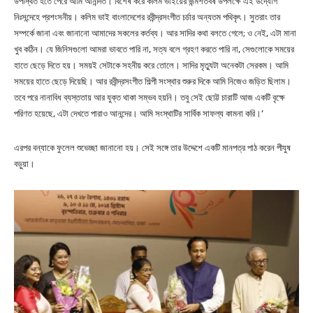
উপস্থিত হতে পেরে আমি আনন্দিত। বিশেষ করে কলিম ভাইয়ের জন্মশতবর্ষ উপলক্ষে এই উদ্যোগ
নিঃসন্দেহে প্রশংসনীয়। কলিম ভাই বাংলাদেশের রবীন্দ্রসংগীত চর্চার অন্যতম পথিকৃৎ। সুতরাং তার
সম্পর্কে জানা এবং জানানো আমাদের সকলের কর্তব্য। আর সাদির কথা বলতে গেলে; ও নেই, এটা মানা
খুব কঠিন। যে জিনিসগুলো আমরা ভাবতে পারি না, সত্য বলে গ্রহণ করতে পারি না, সেগুলোকে সময়ের
হাতে ছেড়ে দিতে হয়। সময়ই সেটাকে সহনীয় করে তোলে। সাদির মৃত্যুটা অনেকটা সেরকম। আমি
সময়ের হাতে ছেড়ে দিয়েছি। আর রবীন্দ্রসংগীত শিল্পী সংস্থার শুরুর দিকে আমি নিজেও জড়িত ছিলাম।
তবে পরে নানাবিধ ব্যস্ততায় আর যুক্ত থাকা সম্ভব হয়নি। তবু সেই ছোট্ট চারাটি আজ একটি বৃক্ষে
পরিণত হয়েছে, এটা দেখতে পারাও আনন্দের। আমি সংস্থাটির সার্বিক সাফল্য কামনা করি।’
এরপর বন্যাকে ফুলেল শুভেচ্ছা জানানো হয়। সেই সঙ্গে তার উদ্দেশে একটি মানপত্র পাঠ করেন পীযুষ
বড়ুয়া।