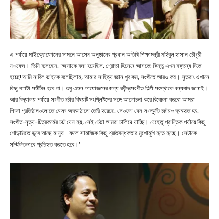
এ পর্যায়ে মাইক্রোফোনের সামনে আসেন অনুষ্ঠানের প্রধান অতিথি শিক্ষামন্ত্রী মহিবুল হাসান চৌধুরী
নওফেল। তিনি বলেছেন, ‘আমাকে বলা হয়েছিল, শ্রোতা হিসেবে আসতে; কিন্তু এখন বক্তব্য দিতে
হচ্ছে! আমি নাবিল ভাইকে বলেছিলাম, আমার সাহিত্য জ্ঞান খুব কম, সংগীতে আরও কম। সুতরাং এখানে
কিছু বলাটা সমীচীন হবে না। তবু এমন আয়োজনের জন্য রবীন্দ্রসংগীত শিল্পী সংস্থাকে ধন্যবাদ জানাই।
আর বিদ্যালয় পর্যায়ে সংগীত চর্চার বিষয়টি সংশ্লিষ্টদের সঙ্গে আলোচনা করে বিবেচনা করবো আমরা।
শিক্ষা প্রতিষ্ঠানগুলোতে যেসব অবকাঠামো তৈরি হয়েছে, সেগুলো যেন সংস্কৃতি চর্চায়ও ব্যবহৃত হয়,
সংগীত-নৃত্য-চিত্রকর্মের চর্চা যেন হয়, সেই চেষ্টা আমরা চালিয়ে যাচ্ছি। যেহেতু প্রান্তিক পর্যায়ে কিছু
গোঁড়ামিতে ডুবে আছে মানুষ। ফলে সামাজিক কিছু প্রতিবন্ধকতার মুখোমুখি হতে হচ্ছে। সেটাকে
সম্মিলিতভাবে প্রতিহত করতে হবে।’