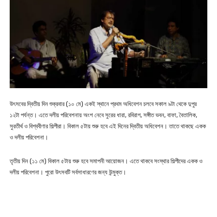
উৎসবের দ্বিতীয় দিন শুক্রবার (১০ মে) একই স্থানে প্রথম অধিবেশন চলবে সকাল ৯টা থেকে দুপুর
১২টা পর্যন্ত। এতে দলীয় পরিবেশনায় অংশ নেবে সুরের ধারা, রবিরাগ, সঙ্গীত ভবন, বাফা, বৈতালিক,
সুরতীর্থ ও বিশ্ববীণার শিল্পীরা। বিকাল ৫টায় শুরু হবে এই দিনের দ্বিতীয় অধিবেশন। তাতে থাকছে একক
ও দলীয় পরিবেশনা।
তৃতীয় দিন (১১ মে) বিকাল ৫টায় শুরু হবে সমাপনী আয়োজন। এতে থাকবে সংস্থার শিল্পীদের একক ও
দলীয় পরিবেশনা। পুরো উৎসবটি সর্বসাধারণের জন্য উন্মুক্ত।