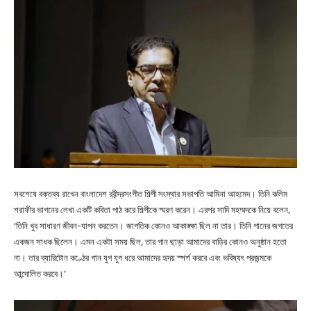
সবশেষে বক্তব্য রাখেন বাংলাদেশ রবীন্দ্রসংগীত শিল্পী সংস্থার সভাপতি আমিনা আহমেদ। তিনি কলিম
শরাফীর ভাগনের লেখা একটি কবিতা পাঠ করে শিল্পীকে স্মরণ করেন। এরপর সাদি মহম্মদকে নিয়ে বলেন,
‘তিনি খুব সাধারণ জীবন-যাপন করতেন। জাগতিক কোনও আকাঙ্ক্ষা ছিল না তার। তিনি গানের জগতের
একজন সাধক ছিলেন। এমন একটা সময় ছিল, তার গান ছাড়া আমাদের বাড়ির কোনও অনুষ্ঠান হতো
না। তার ব্যারিটোন কণ্ঠের গান যুগ যুগ ধরে আমাদের হৃদয় স্পর্শ করবে এবং ভবিষ্যৎ প্রজন্মকে
আন্দোলিত করবে।’