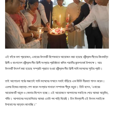
এই ফাঁকে বলা প্রয়োজন, এবারের উৎসবটি বিশেষভাবে আয়োজন করা হয়েছে রবীন্দ্রসংগীতের কিংবদন্তি
শিল্পী ও বাংলাদেশ রবীন্দ্রসংগীত শিল্পী সংস্থার প্রতিষ্ঠাতা কলিম শরাফীর জন্মশতবর্ষ উপলক্ষে। আর
উৎসবটি উৎসর্গ করা হয়েছে সম্প্রতি প্রয়াত হওয়া রবীন্দ্রসংগীত শিল্পী সাদি মহম্মদের স্মৃতির প্রতি।
তাই আলোচনা পর্বের শুরুতেই সাদি মহম্মদের সম্মানে সবাই দাঁড়িয়ে এক মিনিট নীরবতা পালন করেন।
এরপর নিজের বক্তব্য পেশ করেন সংস্থার সাধারণ সম্পাদক পীযুষ বড়ুয়া। তিনি বলেন, ‘এবারের
আয়োজনটি আনন্দ ও বেদনার মিশেলে হচ্ছে। এই আয়োজনে আপনাদের সবাইকে পেয়ে আমরা আনন্দিত,
গর্বিত। আপনাদের সহযোগিতায় আমরা এতটা পথ পাড়ি দিয়েছি। তিন দিনব্যাপী এই উৎসব সবাইকে
উপভোগের আহ্বান জানাচ্ছি।’