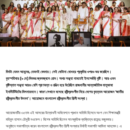
দিনটা যেমন আনন্দের, তেমনই বেদনার। সেই দোটানা বোধহয় প্রকৃতির ওপরও ভর করেছিল।
বৃহস্পতিবার (৯ মে) দিনভর জ্বলজ্বলে রোদ। অথচ সন্ধ্যা নামতেই ইলশেগুঁড়ি বৃষ্টি। আর এমন
বৃষ্টিস্নাত সন্ধ্যা আরও বেশি প্রাণবন্ত ও রঙিন হয়ে উঠেছিল রাজধানীর আন্তর্জাতিক মাতৃভাষা
ইনস্টিটিউটের মিলনায়তনে। কারণ সেখানে বসেছে রবীন্দ্রসংগীত নিয়ে দেশের বৃহত্তম আয়োজন ‘জাতীয়
রবীন্দ্রসংগীত উৎসব’। আয়োজনে বাংলাদেশ রবীন্দ্রসংগীত শিল্পী সংস্থা।
আয়োজনটির ৩৫তম এই আসরের উদ্বোধনী অধিবেশনে প্রধান অতিথি হিসেবে অংশ নেন শিক্ষামন্ত্রী
মহিবুল হাসান চৌধুরী নওফেল। বিশেষ অতিথি ছিলেন সাংস্কৃতিক ব্যক্তিত্ব রামেন্দু মজুমদার।
অনুষ্ঠানে সভাপতিত্ব করেন বাংলাদেশ রবীন্দ্রসংগীত শিল্পী সংস্থার নির্বাহী সভাপতি আমিনা আহমেদ। এ