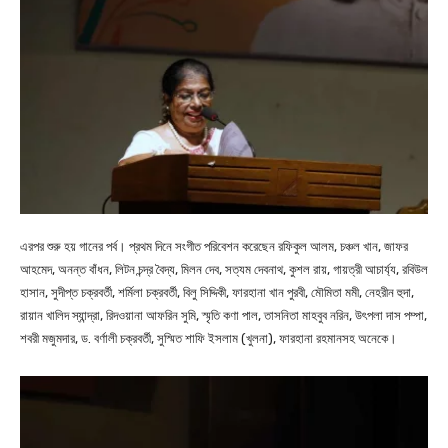
এরপর শুরু হয় গানের পর্ব। প্রথম দিনে সংগীত পরিবেশন করেছেন রফিকুল আলম, চঞ্চল খান, জাফর
আহমেদ, অনন্ত বাঁধন, লিটন চন্দ্র বৈদ্য, মিলন দেব, সত্যম দেবনাথ, কুশল রায়, গায়ত্রী আচার্য্য, রবিউল
হাসান, সুদীপ্ত চক্রবর্তী, শর্মিলা চক্রবর্তী, বিলু সিদ্দিকী, ফারহানা খান পুরবী, মৌমিতা মমী, নেহরীন হুদা,
রায়ান খালিদ স্যান্দ্রা, রিদওয়ানা আফরিন সুমি, স্মৃতি কণা পাল, তাসনিতা মাহবুব নরিন, উৎপলা দাস পম্পা,
শবরী মজুমদার, ড. বর্ণালী চক্রবর্তী, সুস্মিত শাফি ইসলাম (খুলনা), ফারহানা রহমানসহ অনেকে।