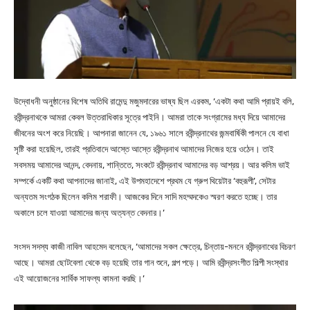
উদ্বোধনী অনুষ্ঠানের বিশেষ অতিথি রামেন্দু মজুমদারের ভাষ্য ছিল এরকম, ‘একটা কথা আমি প্রায়ই বলি,
রবীন্দ্রনাথকে আমরা কেবল উত্তরাধিকার সূত্রে পাইনি। আমরা তাকে সংগ্রামের মধ্য দিয়ে আমাদের
জীবনের অংশ করে নিয়েছি। আপনারা জানেন যে, ১৯৬১ সালে রবীন্দ্রনাথের জন্মবার্ষিকী পালনে যে বাধা
সৃষ্টি করা হয়েছিল, তারই প্রতিবাদে আস্তে আস্তে রবীন্দ্রনাথ আমাদের নিজের হয়ে ওঠেন। তাই
সবসময় আমাদের আনন্দ, বেদনায়, শান্তিতে, সংকটে রবীন্দ্রনাথ আমাদের বড় আশ্রয়। আর কলিম ভাই
সম্পর্কে একটি কথা আপনাদের জানাই, এই উপমহাদেশে প্রথম যে গ্রুপ থিয়েটার ‘বহুরূপী’, সেটার
অন্যতম সংগঠক ছিলেন কলিম শরাফী। আজকের দিনে সাদি মহম্মদকেও স্মরণ করতে হচ্ছে। তার
অকালে চলে যাওয়া আমাদের জন্য অত্যন্ত বেদনার।’
সংসদ সদস্য কাজী নাবিল আহমেদ বলেছেন, ‘আমাদের সকল ক্ষেত্রে, চিন্তায়-মননে রবীন্দ্রনাথের বিচরণ
আছে। আমরা ছোটবেলা থেকে বড় হয়েছি তার গান শুনে, গল্প পড়ে। আমি রবীন্দ্রসংগীত শিল্পী সংস্থার
এই আয়োজনের সার্বিক সাফল্য কামনা করছি।’