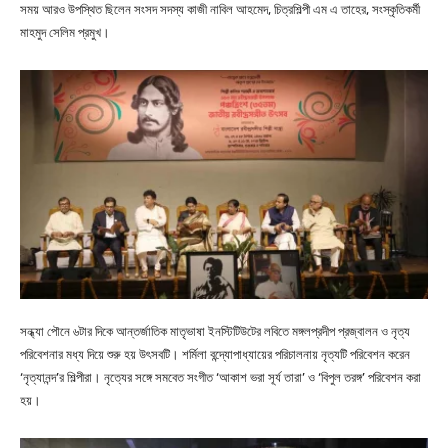
সময় আরও উপস্থিত ছিলেন সংসদ সদস্য কাজী নাবিল আহমেদ, চিত্রশিল্পী এম এ তাহের, সংস্কৃতিকর্মী
মাহমুদ সেলিম প্রমুখ।
সন্ধ্যা পৌনে ৬টার দিকে আন্তর্জাতিক মাতৃভাষা ইনস্টিটিউটের লবিতে মঙ্গলপ্রদীপ প্রজ্বালন ও নৃত্য
পরিবেশনার মধ্য দিয়ে শুরু হয় উৎসবটি। শর্মিলা বন্দ্যোপাধ্যায়ের পরিচালনায় নৃত্যটি পরিবেশন করেন
‘নৃত্যানন্দ’র শিল্পীরা। নৃত্যের সঙ্গে সমবেত সংগীত ‘আকাশ ভরা সূর্য তারা’ ও ‘বিপুল তরঙ্গ’ পরিবেশন করা
হয়।