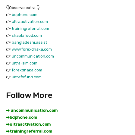
👇Observe extra 👇
👉
bdphone.com
👉
ultraactivation.com
👉
trainingreferral.com
👉
shaplafood.com
👉
bangladeshi.assist
👉
www.forexdhaka.com
👉
uncommunication.com
👉
ultra-sim.com
👉
forexdhaka.com
👉
ultrafxfund.com
Follow More
➡️ uncommunication.com
➡️
bdphone.com
➡️
ultraactivation.com
➡️
trainingreferral.com