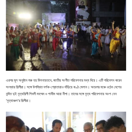
এরপর মূল অনুষ্ঠান শুরু হয় মিলনায়তনে, জাতীয় সংগীত পরিবেশনার মধ্য দিয়ে। এটি পরিবেশন করেন
সংস্থার শিল্পীরা। সঙ্গে উপস্থিত দর্শক-শ্রোতারাও দাঁড়িয়ে কণ্ঠ মেলান। অতঃপর মঞ্চে ওঠেন দেশের
নন্দিত দুই নৃত্যশিল্পী শিবলী মহম্মদ ও শামীম আরা নীপা। তাদের সঙ্গে নৃত্য পরিবেশনায় অংশ নেন
‘নৃত্যাঞ্চল’র শিল্পীরা।