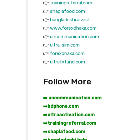
👉
trainingreferral.com
👉
shaplafood.com
👉
bangladeshi.assist
👉
www.forexdhaka.com
👉
uncommunication.com
👉
ultra-sim.com
👉
forexdhaka.com
👉
ultrafxfund.com
Follow More
➡️ uncommunication.com
➡️
bdphone.com
➡️
ultraactivation.com
➡️
trainingreferral.com
➡️
shaplafood.com
➡️
bangladeshi.help