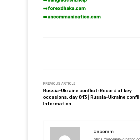
➡️
forexdhaka.com
➡️
uncommunication.com
Facebook
T
Share
PREVIOUS ARTICLE
Russia-Ukraine conflict: Record of key
occasions, day 813 | Russia-Ukraine confl
Information
Uncomm
https://uncommunication.c