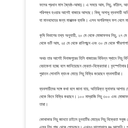
ফলের প্রধান মাস জ্যৈষ্ঠ-আষাঢ়। এ সময়ে আম, লিচু, কাঁঠাল, আন
পরিপক্ব হওয়ার আগেই বাজারে আসছে। কিছু অসাধু ব্যবসায়ী অতি
যা মানবদেহের জন্য মারাত্মক হুমকি। এসব অপরিপক্ব ফল খেলে মারাত
কৃষি বিভাগের তথ্য অনুযায়ী, ২০ মে থেকে মোজাফফর লিচু, ২৭ মে থ
থেকে গুটি আম, ২৫ মে থেকে রানিপছন্দ এবং ৩০ মে থেকে ক্ষীরশাপ
অথচ তার আগেই দিনাজপুরের হিলি বাজারের বিভিন্ন স্থানে লিচু ব
বেচাকেনা হচ্ছে বলে জানিয়েছেন ক্রেতা-বিক্রেতারা। বৃহস্পতিবার
পুরাতন সোনালি ব্যাংক মোড়ে লিচু বিক্রি করেছেন ব্যবসায়ীরা।
ব্যবসায়ীদের সঙ্গে কথা বলে জানা যায়, অতিরিক্ত মুনাফার আশায়
থেকে কিনে বিক্রি করছেন। ১০০ মাদ্রাজি লিচু ৩০০ এবং মোজ
তারা।
কোথাকার লিচু জানতে চাইলে চুনহাটির মোড়ের লিচু বিক্রেতা সবুজ
এসব লিচু গাছ থেকে পেড়েছেন। এখনও ভালোভাবে রঙ আসেনি। পরি