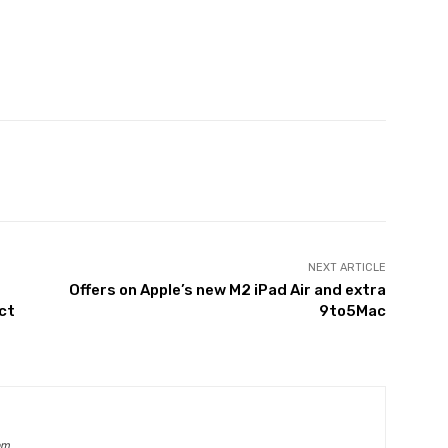
witter
Pinterest
WhatsApp
NEXT ARTICLE
Offers on Apple’s new M2 iPad Air and extra
ict
9to5Mac
om