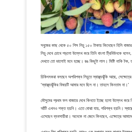
সবুজের কাছ থেকে ৫০ পিস লিচু ১৫০ টাকায় কিনেছেন হিলি বাজার 
লিচু দেখে চোখে পড়লো উল্লেখ করে তিনি বাংলা ট্রিবিউনকে বলে
দেখতে তো ভালোই মনে হচ্ছে। রঙ কিছুটা লাল। মিষ্টি নাকি টক,
চিকিৎসকরা বলছেন অপরিপক্ব লিচুতে স্বাস্থ্যঝুঁকি আছে, সেক্ষেত
‘স্বাস্থ্যঝুঁকির বিষয়টি আমার মনে ছিল না। তাহলে কিনতাম না।’
মৌসুমের প্রথম ফল বাজারে দেখে কিনতে ইচ্ছে হলো উল্লেখ করে
আঁটি এখনও শক্ত হয়নি। এতে বোঝা যায়, পরিপক্ব হয়নি। স্বাস্থ্
এসেছেন ব্যবসায়ীরা। অনেকে না জেনে কিনছেন, এক্ষেত্রে আমাদ
এখনও লিচু পরিপক্ব হয়নি, আরও এক সপ্তাহ সময় লাগবে উল্লেখ ক