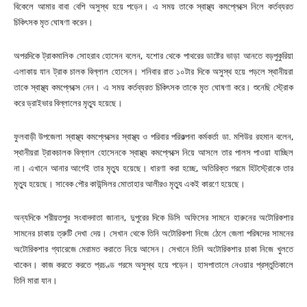
বিকেলে আমার বাবা বেশি অসুস্থ হয়ে পড়েন। এ সময় তাকে স্বাস্থ্য কমপ্লেক্সে নিলে কর্তব্যরত
চিকিৎসক মৃত ঘোষণা করেন।
অপরদিকে ট্রাকমালিক সোহরাব হোসেন বলেন, যশোর থেকে পাথরের ডাষ্টের ভাড়া আনতে বড়পুকুরিয়া
এলাকায় যান ট্রাক চালক বিল্লাল হোসেন। শনিবার রাত ১০টার দিকে অসুস্থ হয়ে পড়লে স্থানীয়রা
তাকে স্বাস্থ্য কমপ্লেক্সে নেন। এ সময় কর্তব্যরত চিকিৎসক তাকে মৃত ঘোষণা করে। শুনেছি স্ট্রোক
করে ড্রাইভার বিল্লালের মৃত্যু হয়েছে।
ফুলবাড়ী উপজেলা স্বাস্থ্য কমপ্লেক্সের স্বাস্থ্য ও পরিবার পরিকল্পনা কর্মকর্তা ডা. মশিউর রহমান বলেন,
স্থানীয়রা ট্রাকচালক বিল্লাল হোসেনকে স্বাস্থ্য কমপ্লেক্সে নিয়ে আসলে তার পালস পাওয়া যাচ্ছিল
না। এখানে আনার আগেই তার মৃত্যু হয়েছে। ধারণা করা হচ্ছে, অতিরিক্ত গরমে হিটস্ট্রোকে তার
মৃত্যু হয়েছে। সাবেক পৌর কাউন্সিলর মোতাহার আলীরও মৃত্যু একই কারণে হয়েছে।
অন্যদিকে শরীয়তপুর সংবাদদাতা জানান, দুপুরের দিকে ডিসি অফিসের সামনে হারুনের অটোরিকশার
সামনের চাকায় ত্রুটি দেখা দেয়। সেখান থেকে তিনি অটোরিকশা নিজে ঠেলে জেলা পরিষদের সামনের
অটোরিকশার গ্যারেজে মেরামত করাতে নিয়ে আসেন। সেখানে তিনি অটোরিকশার চাকা নিজে খুলতে
থাকেন। কাজ করতে করতে প্রচণ্ড গরমে অসুস্থ হয়ে পড়েন। হাসপাতালে নেওয়ার প্রস্তুতিকালে
তিনি মারা যান।