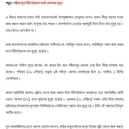
পড়ুন:
শরীয়তপুরে হিটস্ট্রোকে অটো চালকের মৃত্যু
এ বিষয়ে হারুনের চাচাত ভাই অ্যাডভোকেট শামসুজ্জামান সেকেন্দার বলেন, হারুন তীব্র গরমের মধ্যে
কাজ করতে করতে হঠাৎ অসুস্থ হয়ে পড়েন। হাসপাতালে নেওয়ার প্রস্তুতি নিতে নিতে তার মৃত্যু হয়।
তার কোনও রোগ ছিল না।
সদর হাসপাতালের আবাসিক মেডিকেল অফিসার ডা. সাবিকুন নাহার বলেন, অতিরিক্ত গরমে কাজ করার
ফলে হিটস্ট্রোকে তার মৃত্যু হয়েছে।
আবহাওয়া অফিস সূত্র জানায়, গত কয়েক দিন ধরে শরীয়তপুর জেলার ওপর দিয়ে তীব্র তাপদাহ বয়ে
যাচ্ছে। শনিবার (১৯ এপ্রিল) সন্ধ্যা ৬টা পর্যন্ত জেলার তাপমাত্রা ছিল ৪০ দশমিক ৩ ডিগ্রি
সেলসিয়াস।
পাবনা প্রতিনিধি জানান, ভূট্টার ক্ষেতে কাজ করতে গিয়ে হিটস্ট্রোকে আক্রান্ত হয়ে আলাউদ্দিন আলী
ওরফে আলাল (৪৩) নামে কৃষকের মৃত্যু হয়েছে। রোববার (২১ এপ্রিল) সকাল ৯টার দিকে পাবনার
চাটমোহর উপজেলার মূলগ্রাম ইউনিয়য়নের নেউতিগাছা গ্রামে তার মৃত্যু হয়। তিনি ওই গ্রামের ইউসুফ
আলীর ছেলে।
মৃত আলাউদ্দিনের ছেলে আলম হোসেন জানান, বাড়ির অদূরে বিলের মধ্যে নিজের ভূট্টা ক্ষেতে কাজ করতে