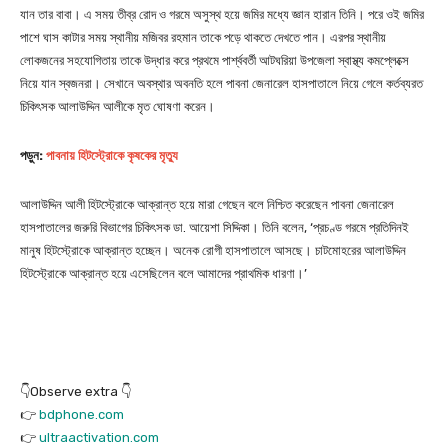
যান তার বাবা। এ সময় তীব্র রোদ ও গরমে অসুস্থ হয়ে জমির মধ্যে জ্ঞান হারান তিনি। পরে ওই জমির
পাশে ঘাস কাটার সময় স্থানীয় মজিবর রহমান তাকে পড়ে থাকতে দেখতে পান। এরপর স্থানীয়
লোকজনের সহযোগিতায় তাকে উদ্ধার করে প্রথমে পার্শ্ববর্তী আটঘরিয়া উপজেলা স্বাস্থ্য কমপ্লেক্সে
নিয়ে যান স্বজনরা। সেখানে অবস্থার অবনতি হলে পাবনা জেনারেল হাসপাতালে নিয়ে গেলে কর্তব্যরত
চিকিৎসক আলাউদ্দিন আলীকে মৃত ঘোষণা করেন।
পড়ুন:
পাবনায় হিটস্ট্রোকে কৃষকের মৃত্যু
আলাউদ্দিন আলী হিটস্ট্রোকে আক্রান্ত হয়ে মারা গেছেন বলে নিশ্চিত করেছেন পাবনা জেনারেল
হাসপাতালের জরুরি বিভাগের চিকিৎসক ডা. আয়েশা সিদ্দিকা। তিনি বলেন, ‘প্রচণ্ড গরমে প্রতিদিনই
মানুষ হিটস্ট্রোকে আক্রান্ত হচ্ছেন। অনেক রোগী হাসপাতালে আসছে। চাটমোহরের আলাউদ্দিন
হিটস্ট্রোকে আক্রান্ত হয়ে এসেছিলেন বলে আমাদের প্রাথমিক ধারণা।’
👇Observe extra 👇
👉
bdphone.com
👉
ultraactivation.com