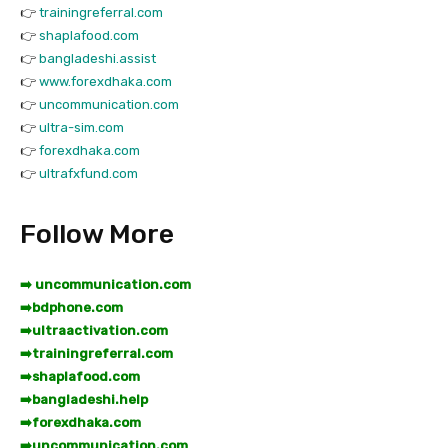
👉
trainingreferral.com
👉
shaplafood.com
👉
bangladeshi.assist
👉
www.forexdhaka.com
👉
uncommunication.com
👉
ultra-sim.com
👉
forexdhaka.com
👉
ultrafxfund.com
Follow More
➡️ uncommunication.com
➡️
bdphone.com
➡️
ultraactivation.com
➡️
trainingreferral.com
➡️
shaplafood.com
➡️
bangladeshi.help
➡️
forexdhaka.com
➡️
uncommunication.com