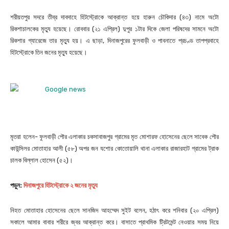
শরীয়তপুর সদরে তীব্র দাবদাহে হিটস্ট্রোকে আক্রান্ত হয়ে হারুন চৌকিদার (৪৩) নামে অটো
রিকশাচালকের মৃত্যু হয়েছে। রোববার (২১ এপ্রিল) দুপুর ১টার দিকে জেলা পরিষদের সামনে অটো
রিকশার গ্যারেজে তার মৃত্যু হয়। এ ছাড়া, দিনাজপুরের ফুলবাড়ী ও পাবনাতে প্রচণ্ড তাপপ্রবাহে
হিটস্ট্রোকে তিন জনের মৃত্যু হয়েছে।
মৃতরা হলেন- ফুলবাড়ী পৌর এলাকার চকসাবাজপুর গ্রামের মৃত মোশারফ হোসেনের ছেলে সাবেক পৌর
কাউন্সিলর মোতাহার আলী (৫৮) অপর জন যশোর কোতোয়ালি থানা এলাকার রাজারহাট গ্রামের ট্রাক
চালক বিল্লাল হোসেন (৫২)।
পড়ুন:
দিনাজপুরে হিটস্ট্রোকে ২ জনের মৃত্যু
নিহত মোতাহার হোসেনের ছেলে সানজিদ আহম্মেদ সুইট বলেন, হঠাৎ করে শনিবার (২০ এপ্রিল)
সকালে আমার বাবার শরীরে জ্বর আক্রান্ত করে। বাসাতে প্রাথমিক ট্রিটমেন্ট নেওয়ার সময় নিয়ে