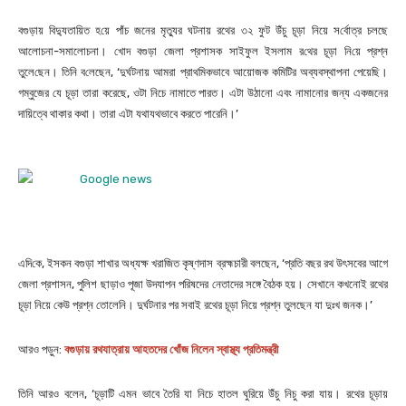
বগুড়ায় বিদ্যুতায়িত হ‌য়ে পাঁচ জনের মৃত্যুর ঘটনায় রথের ৩২ ফুট উঁচু চূড়া নিয়ে স‌র্বোত্র চলছে
আলোচনা-সমালোচনা। ‌খোদ বগুড়া জেলা প্রশাসক সাইফুল ইসলাম র‌থের চূড়া নি‌য়ে প্রশ্ন
তুলে‌ছেন। তি‌নি ব‌লেছেন, ‘দুর্ঘটনায় আমরা প্রাথমিকভাবে আয়োজক কমিটির অব্যবস্থাপনা পেয়েছি।
গম্বুজের যে চূড়া তারা করেছে, ওটা নিচে নামাতে পারত। এটা উঠানো এবং নামানোর জন্য একজনের
দায়িত্বে থাকার কথা। তারা এটা যথাযথভাবে করতে পারেনি।’
এদি‌কে, ইসকন বগুড়া শাখার অধ্যক্ষ খরা‌জিত কৃষ্ণদাস ব্রহ্মচারী বলছেন, ‘প্রতি বছর রথ উৎসবের আগে
জেলা প্রশাসন, পুলিশ ছাড়াও পূজা উদযাপন পরিষদের নেতাদের সঙ্গে বৈঠক হয়। সেখানে কখনোই রথের
চূড়া নিয়ে কেউ প্রশ্ন তোলেনি। দুর্ঘটনার পর সবাই রথের চূড়া নিয়ে প্রশ্ন তুলছেন যা দুঃখ জনক।’
আরও পড়ুন:
বগুড়ায় রথযাত্রায় আহতদের খোঁজ নিলেন স্বাস্থ্য প্রতিমন্ত্রী
তিনি আরও বলেন, ‘চূড়াটি এমন ভাবে তৈরি যা নিচে হাতল ঘুরিয়ে উঁচু নিচু করা যায়। রথের চূড়ায়