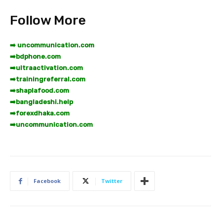
Follow More
➡️ uncommunication.com
➡️
bdphone.com
➡️
ultraactivation.com
➡️
trainingreferral.com
➡️
shaplafood.com
➡️
bangladeshi.help
➡️
forexdhaka.com
➡️
uncommunication.com
Facebook
Twitter