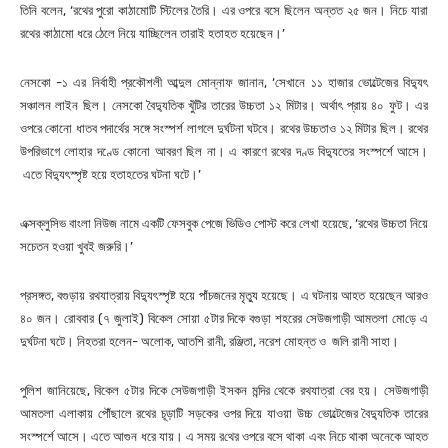
তিনি বলেন, ‘রথের পুরো কাঠামোটি স্টিলের তৈরি। এর ওপরে বসে ছিলেন অন্তত ২৫ জন। নিচে যারা
রথের কাঠামো ধরে ঠেলে নিয়ে যাচ্ছিলেন তারাই হতাহত হয়েছেন।’
নেসকো -১ এর নির্বাহী প্রকৌশলী আব্দুল মোন্নাফ জানান, ‘সেখানে ১১ হাজার ভোল্টেজের বিদ্যুৎ
সঞ্চালন লাইন ছিল। নেসকো বৈদ্যুতিক খুঁটির তারের উচ্চতা ১২ মিটার। অর্থাৎ প্রায় ৪০ ফুট। এর
ওপরে কোনো ধাতব পদার্থের সঙ্গে সংস্পর্শ লাগলে দুর্ঘটনা ঘটবে। রথের উচ্চতাও ১২ মিটার ছিল। রথের
উপরিভাগে লোহার দণ্ডে কোনো আবরণ ছিল না। এ কারণে রথের দণ্ড বিদ্যুতের সংস্পর্শে আসে।
এতে বিদ্যুৎস্পৃষ্ট হয়ে হতাহতের ঘটনা ঘটে।’
এক্সক্লুসিভ বাংলা নিউজ নামে একটি ফেসবুক পেজে ভিডিও পোস্ট করে লেখা হয়েছে, ‘রথের উচ্চতা নিয়ে
সচেতন হওয়া খুবই জরুরি।’
প্রসঙ্গত, বগুড়ায় রথযাত্রায় বিদ্যুৎস্পৃষ্ট হয়ে পাঁচজনের মৃত্যু হয়েছে। এ ঘটনায় আহত হয়েছেন আরও
৪০ জন। রোববার (৭ জুলাই) বিকেল সোয়া ৫টার দিকে বগুড়া শহরের সেউজগাড়ী আমতলা মো‌ড়ে এ
দুর্ঘটনা ঘটে। নিহতরা হলেন- অলোক, আতশি রানী, রঞ্জিতা, নরেশ মোহন্ত ও জ‌লি রানী সাহা।
পুলিশ জানিয়েছে, বিকেল ৫টার দিকে সেউজগাড়ী ইসকন মন্দির থেকে রথযাত্রা বের হয়। সেউজগাড়ী
আমতলা এলাকায় পৌঁছালে রথের চূড়াটি সড়কের ওপর দিয়ে যাওয়া উচ্চ ভোল্টেজের বৈদ্যুতিক তারের
সংস্পর্শে আসে। এতে আগুন ধরে যায়। এ সময় র‌থের ওপরে বসে থাকা এবং নিচে থাকা অনেকে আহত