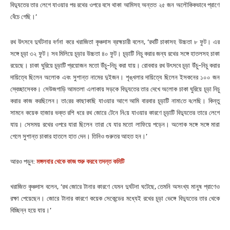
বিদ্যুতের তার লেগে যাওয়ার পর রথের ওপরে বসে থাকা আমিসহ অন্তত ২৫ জন অলৌকিকভাবে প্রাণে
বেঁচে গে‌ছি।’
রথ উৎসবে দুর্ঘটনার বর্ণনা করে খরাজিতা কৃঞ্চদাস ব্রহ্মচারী বলেন, ‘রথটি চাকাসহ উচ্চতা ৮ ফুট। এর
সঙ্গে চূড়া ৩২ ফুট। সব মিলিয়ে চূড়ার উচ্চতা ৪০ ফুট। চূড়াটি নিচু করার জন্য রথের সঙ্গে হাতলসহ চাকা
রয়েছে। চাকা ঘুরিয়ে চূড়াটি প্রয়োজন মতো উঁচু-নিচু করা যায়। রোববার রথ উৎসবে চূড়া উঁচু-নিচু করার
দায়িত্বে ছিলেন অলোক এবং সুশান্ত নামের দুইজন। শৃঙ্খলার দায়িত্বে ছিলেন ইসকনের ১০০ জন
স্বেচ্ছাসেবক। সেউজগাড়ি আমতলা এলাকায় সড়কে বিদ্যুতের তার দেখে অলোক চাকা ঘুরিয়ে চূড়া নিচু
করার কাজ করছিলেন। তা‌রের কাছাকা‌ছি যাওয়ার আগে আমি বারবার চূড়া‌টি নামা‌তে ব‌লে‌ছি। কিন্তু
সামনে কয়েক হাজার ভক্ত রশি ধরে রথ জোরে টেনে নি‌য়ে যাওয়ার কারণে চূড়াটি বিদ্যুতের তারে লেগে
যায়। সেসময় রথের ওপরে যারা ছিলেন তারা যে যার মতো লাফিয়ে পড়েন। অলোক সঙ্গে সঙ্গে মারা
গেলে সুশান্ত চাকার হাতলে হাত দেন। তিনিও গুরুতর আহত হন।’
আরও পড়ুন:
মঙ্গলবার থেকে কাজ শুরু করবে তদন্ত কমিটি
খরাজিত কৃঞ্চদাস বলেন, ‘রথ জোরে টানার কারণে যেমন দুর্ঘটনা ঘটেছে, তেমনি অসংখ্য মানুষ প্রাণেও
রক্ষা পেয়েছেন। জোরে টানার কারণে কয়েক সেকেন্ডের মধ্যেই রথের চূড়া ভেঙ্গে বিদ্যুতের তার থেকে
বিচ্ছিন্ন হয়ে যায়।’