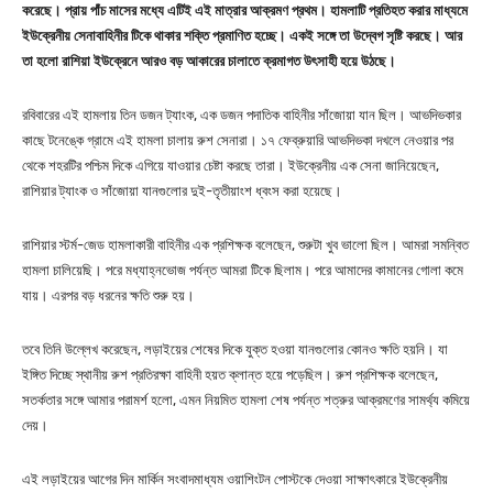
করেছে। প্রায় পাঁচ মাসের মধ্যে এটিই এই মাত্রার আক্রমণ প্রথম। হামলাটি প্রতিহত করার মাধ্যমে
ইউক্রেনীয় সেনাবাহিনীর টিকে থাকার শক্তি প্রমাণিত হচ্ছে। একই সঙ্গে তা উদ্বেগ সৃষ্টি করছে। আর
তা হলো রাশিয়া ইউক্রেনে আরও বড় আকারের চালাতে ক্রমাগত উৎসাহী হয়ে উঠছে।
রবিবারের এই হামলায় তিন ডজন ট্যাংক, এক ডজন পদাতিক বাহিনীর সাঁজোয়া যান ছিল। আভদিভকার
কাছে টনেঙ্কে গ্রামে এই হামলা চালায় রুশ সেনারা। ১৭ ফেব্রুয়ারি আভদিভকা দখলে নেওয়ার পর
থেকে শহরটির পশ্চিম দিকে এগিয়ে যাওয়ার চেষ্টা করছে তারা। ইউক্রেনীয় এক সেনা জানিয়েছেন,
রাশিয়ার ট্যাংক ও সাঁজোয়া যানগুলোর দুই-তৃতীয়াংশ ধ্বংস করা হয়েছে।
রাশিয়ার স্টর্ম-জেড হামলাকারী বাহিনীর এক প্রশিক্ষক বলেছেন, শুরুটা খুব ভালো ছিল। আমরা সমন্বিত
হামলা চালিয়েছি। পরে মধ্যাহ্নভোজ পর্যন্ত আমরা টিকে ছিলাম। পরে আমাদের কামানের গোলা কমে
যায়। এরপর বড় ধরনের ক্ষতি শুরু হয়।
তবে তিনি উল্লেখ করেছেন, লড়াইয়ের শেষের দিকে যুক্ত হওয়া যানগুলোর কোনও ক্ষতি হয়নি। যা
ইঙ্গিত দিচ্ছে স্থানীয় রুশ প্রতিরক্ষা বাহিনী হয়ত ক্লান্ত হয়ে পড়েছিল। রুশ প্রশিক্ষক বলেছেন,
সতর্কতার সঙ্গে আমার পরামর্শ হলো, এমন নিয়মিত হামলা শেষ পর্যন্ত শত্রুর আক্রমণের সামর্থ্য কমিয়ে
দেয়।
এই লড়াইয়ের আগের দিন মার্কিন সংবাদমাধ্যম ওয়াশিংটন পোস্টকে দেওয়া সাক্ষাৎকারে ইউক্রেনীয়