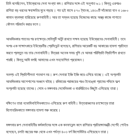
তিনি বলেছিলেন, ইউক্রেনের সেনা সংখ্যা কম। রাশিয়ার সঙ্গে এই অনুপাত ৬:১। কিন্তু এরপরও
রাশিয়া বড় ধরনের ক্ষয়ক্ষতির মুখে পড়ছে। গত দুই মাসে ৫৭০ ট্যাংক, ১৪৩০টি সাঁজোয়া যান ও ১৬৮০
কামান ব্যবস্থা হারিয়েছে রুশবাহিনী। আর তা সম্ভব হয়েছে নিজেদের কাছে অস্ত্র কাজে লাগাতে
কৌশল পরিবর্তন করার ফলে।
আভদিভকার পতনের পর রণক্ষেত্র মোটামুটি অটুট রাখতে সক্ষম হয়েছে ইউক্রেনের সেনাবাহিনী। তবে
অপর এক সাক্ষাৎকারে ইউক্রেনীয় প্রেসিডেন্ট বলেছেন, রাশিয়ার আরেকটি বড় আকারের হামলা প্রতিহত
করতে প্রস্তুত নয় তার সেনাবাহিনী। মিত্ররা অনেক সময় খুশি যে আমরা পরিস্থিতি স্থিতিশীল রাখতে
পারছি। কিন্তু আমি বলছি আমাদের এখন সহযোগিতা প্রয়োজন।
অবশ্য এই স্থিতিশীলতা শতভাগ নয়। রুশ সেনারা ইঞ্চি ইঞ্চি করে এগিয়ে যাচ্ছে। এই অগ্রগতি
আভদিভকার আশেপাশের অঞ্চলে ঘটছে। রবিবারের পরাজয়ের পরও টনেঙ্কো গ্রামের পশ্চিমে অল্প
অগ্রগতি হয়েছে তাদের। সোম ও মঙ্গলবার সেমেনিভকা ও বারদিচিতেও কিছুটা এগিয়েছে তারা।
দক্ষিণেও তারা নভোমিখাইলিভকাতেও এগিয়েছে রুশ বাহিনী। উত্তরাঞ্চলের রণক্ষেত্রে তারা
বিলোহরিভকাতে মঙ্গলবার হামলা শুরু করেছে।
মঙ্গলবার রুশ সেনাবাহিনীর কর্মকর্তাদের সঙ্গে এক কনফারেন্স কলে রাশিয়ার প্রতিরক্ষামন্ত্রী সের্গেই শোইগু
বলেছেন, চলতি বছরের শুরু থেকে এখন পর্যন্ত ৪০৩ বর্গ কিলোমিটার এগিয়েছেন তারা।