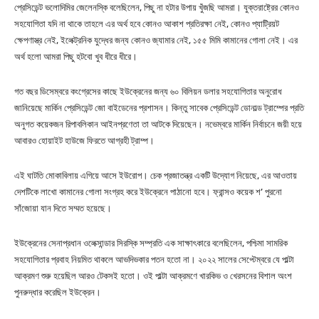
প্রেসিডেন্ট ভলোদিমির জেলেনস্কি বলেছিলেন, পিছু না হটার উপায় খুঁজছি আমরা। যুক্তরাষ্ট্রের কোনও
সহযোগিতা যদি না থাকে তাহলে এর অর্থ হবে কোনও আকাশ প্রতিরক্ষা নেই, কোনও প্যাট্রিয়ট
ক্ষেপণাস্ত্র নেই, ইলেক্ট্রনিক যুদ্ধের জন্য কোনও জ্যামার নেই, ১৫৫ মিমি কামানের গোলা নেই। এর
অর্থ হলো আমরা পিছু হটবো খুব ধীরে ধীরে।
গত বছর ডিসেম্বরে কংগ্রেসের কাছে ইউক্রেনের জন্য ৬০ বিলিয়ন ডলার সহযোগিতার অনুরোধ
জানিয়েছে মার্কিন প্রেসিডেন্ট জো বাইডেনের প্রশাসন। কিন্তু সাবেক প্রেসিডেন্ট ডোনাল্ড ট্রাম্পের প্রতি
অনুগত কয়েকজন রিপাবলিকান আইনপ্রণেতা তা আটকে দিয়েছেন। নভেম্বরে মার্কিন নির্বাচনে জয়ী হয়ে
আবারও হোয়াইট হাউজে ফিরতে আগ্রহী ট্রাম্প।
এই ঘাটতি মোকাবিলায় এগিয়ে আসে ইউরোপ। চেক প্রজাতন্ত্র একটি উদ্যোগ নিয়েছে, এর আওতায়
দেশটিকে লাখো কামানের গোলা সংগ্রহ করে ইউক্রেনে পাঠানো হবে। ফ্রান্সও কয়েক শ’ পুরনো
সাঁজোয়া যান দিতে সম্মত হয়েছে।
ইউক্রেনের সেনাপ্রধান ওলেক্সান্ডার সিরস্কি সম্প্রতি এক সাক্ষাৎকারে বলেছিলেন, পশ্চিমা সামরিক
সহযোগিতার প্রবাহ নিয়মিত থাকলে আভদিভকার পতন হতো না। ২০২২ সালের সেপ্টেম্বরে যে পাল্টা
আক্রমণ শুরু হয়েছিল আরও টেকসই হতো। ওই পাল্টা আক্রমণে খারকিভ ও খেরসনের বিশাল অংশ
পুনরুদ্ধার করেছিল ইউক্রেন।