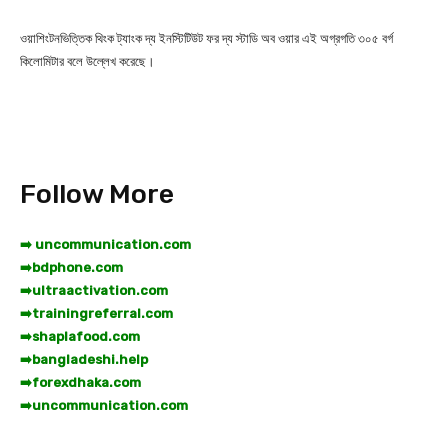
ওয়াশিংটনভিত্তিক থিংক ট্যাংক দ্য ইনস্টিটিউট ফর দ্য স্টাডি অব ওয়ার এই অগ্রগতি ৩০৫ বর্গ
কিলোমিটার বলে উল্লেখ করেছে।
Follow More
➡️ uncommunication.com
➡️
bdphone.com
➡️
ultraactivation.com
➡️
trainingreferral.com
➡️
shaplafood.com
➡️
bangladeshi.help
➡️
forexdhaka.com
➡️
uncommunication.com