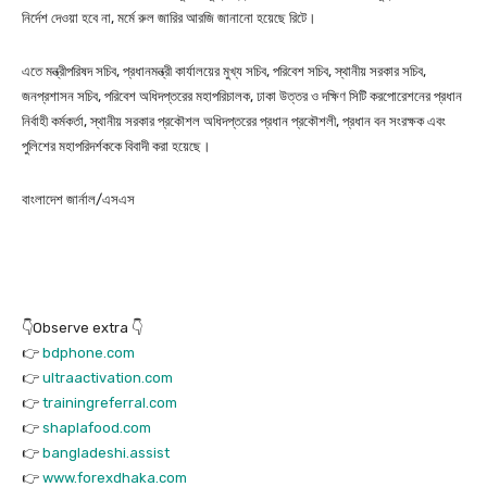
নির্দেশ দেওয়া হবে না, মর্মে রুল জারির আরজি জানানো হয়েছে রিটে।
এতে মন্ত্রীপরিষদ সচিব, প্রধানমন্ত্রী কার্যালয়ের মুখ্য সচিব, পরিবেশ সচিব, স্থানীয় সরকার সচিব,
জনপ্রশাসন সচিব, পরিবেশ অধিদপ্তরের মহাপরিচালক, ঢাকা উত্তর ও দক্ষিণ সিটি করপোরেশনের প্রধান
নির্বাহী কর্মকর্তা, স্থানীয় সরকার প্রকৌশল অধিদপ্তরের প্রধান প্রকৌশলী, প্রধান বন সংরক্ষক এবং
পুলিশের মহাপরিদর্শককে বিবাদী করা হয়েছে।
বাংলাদেশ জার্নাল/এসএস
👇Observe extra 👇
👉
bdphone.com
👉
ultraactivation.com
👉
trainingreferral.com
👉
shaplafood.com
👉
bangladeshi.assist
👉
www.forexdhaka.com