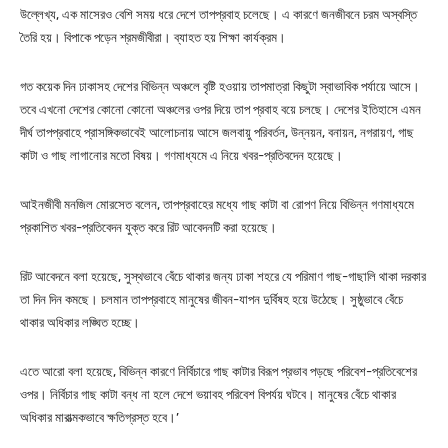
উল্লেখ্য, এক মাসেরও বেশি সময় ধরে দেশে তাপপ্রবাহ চলেছে। এ কারণে জনজীবনে চরম অস্বস্তি
তৈরি হয়। বিপাকে পড়েন শ্রমজীবীরা। ব্যাহত হয় শিক্ষা কার্যক্রম।
গত কয়েক দিন ঢাকাসহ দেশের বিভিন্ন অঞ্চলে বৃষ্টি হওয়ায় তাপমাত্রা কিছুটা স্বাভাবিক পর্যায়ে আসে।
তবে এখনো দেশের কোনো কোনো অঞ্চলের ওপর দিয়ে তাপ প্রবাহ বয়ে চলছে। দেশের ইতিহাসে এমন
দীর্ঘ তাপপ্রবাহে প্রাসঙ্গিকভাবেই আলোচনায় আসে জলবায়ু পরিবর্তন, উন্নয়ন, বনায়ন, নগরায়ণ, গাছ
কাটা ও গাছ লাগানোর মতো বিষয়। গণমাধ্যমে এ নিয়ে খবর-প্রতিবদেন হয়েছে।
আইনজীবী মনজিল মোরসেত বলেন, তাপপ্রবাহের মধ্যে গাছ কাটা বা রোপণ নিয়ে বিভিন্ন গণমাধ্যমে
প্রকাশিত খবর-প্রতিবেদন যুক্ত করে রিট আবেদনটি করা হয়েছে।
রিট আবেদনে বলা হয়েছে, সুস্থভাবে বেঁচে থাকার জন্য ঢাকা শহরে যে পরিমাণ গাছ-গাছালি থাকা দরকার
তা দিন দিন কমছে। চলমান তাপপ্রবাহে মানুষের জীবন-যাপন দুর্বিষহ হয়ে উঠেছে। সুষ্ঠুভাবে বেঁচে
থাকার অধিকার লঙ্ঘিত হচ্ছে।
এতে আরো বলা হয়েছে, বিভিন্ন কারণে নির্বিচারে গাছ কাটার বিরূপ প্রভাব পড়ছে পরিবেশ-প্রতিবেশের
ওপর। নির্বিচার গাছ কাটা বন্ধ না হলে দেশে ভয়াবহ পরিবেশ বিপর্যয় ঘটবে। মানুষের বেঁচে থাকার
অধিকার মারাত্মকভাবে ক্ষতিগ্রস্ত হবে।’