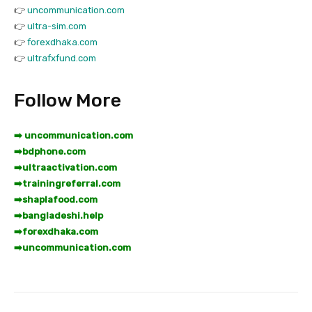
👉
uncommunication.com
👉
ultra-sim.com
👉
forexdhaka.com
👉
ultrafxfund.com
Follow More
➡️ uncommunication.com
➡️
bdphone.com
➡️
ultraactivation.com
➡️
trainingreferral.com
➡️
shaplafood.com
➡️
bangladeshi.help
➡️
forexdhaka.com
➡️
uncommunication.com