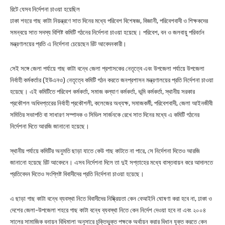
রিটে যেসব নির্দেশনা চাওয়া হয়েছিল
ঢাকা শহরে গাছ কাটা নিয়ন্ত্রণে সাত দিনের মধ্যে পরিবেশ বিশেষজ্ঞ, বিজ্ঞানী, পরিবেশবাদী ও শিক্ষকদের
সমন্বয়ে সাত সদস্য বিশিষ্ট কমিটি গঠনের নির্দেশনা চাওয়া হয়েছে। পরিবেশ, বন ও জলবায়ু পরিবর্তন
মন্ত্রণালয়ের প্রতি এ নির্দেশনা চেয়েছেন রিট আবেদনকারী।
সেই সঙ্গে জেলা পর্যায়ে গাছ কাটা বন্ধে জেলা প্রশাসকের নেতৃত্বে এবং উপজেলা পর্যায়ে উপজেলা
নির্বাহী কর্মকর্তার (ইউএনও) নেতৃত্বে কমিটি গঠন করতে জনপ্রশাসন মন্ত্রণালয়ের প্রতি নির্দেশনা চাওয়া
হয়েছে। এই কমিটিতে পরিবেশ কর্মকর্তা, সমাজ কল্যাণ কর্মকর্তা, ভূমি কর্মকর্তা, স্থানীয় সরকার
প্রকৌশল অধিদপ্তরের নির্বাহী প্রকৌশলী, কলেজের অধ্যক্ষ, সমাজকর্মী, পরিবেশবাদী, জেলা আইনজীবী
সমিতির সভাপতি বা সাধারণ সম্পাদক ও সিভিল সার্জনকে রেখে সাত দিনের মধ্যে এ কমিটি গঠনের
নির্দেশনা দিতে আরজি জানানো হয়েছে।
স্থানীয় পর্যায়ে কমিটির অনুমতি ছাড়া যাতে কেউ গাছ কাটতে না পারে, সে নির্দেশনা দিতেও আরজি
জানানো হয়েছে রিট আবেদনে। এসব নির্দেশনা দিলে তা দুই সপ্তাহের মধ্যে বাস্তবায়ন করে আদালতে
প্রতিবেদন দিতেও সংশ্লিষ্ট বিবাদীদের প্রতি নির্দেশনা চাওয়া হয়েছে।
এ ছাড়া গাছ কাটা বন্ধে ব্যবস্থা নিতে বিবাদীদের নিষ্ক্রিয়তা কেন বেআইনি ঘোষণা করা হবে না, ঢাকা ও
দেশের জেলা-উপজেলা শহরে গাছ কাটা বন্ধে ব্যবস্থা নিতে কেন নির্দেশ দেওয়া হবে না এবং ২০০৪
সালের সামাজিক বনায়ন বিধিমালা অনুসারে চুক্তিভুক্ত পক্ষকে অর্থায়ন করার বিধান যুক্ত করতে কেন