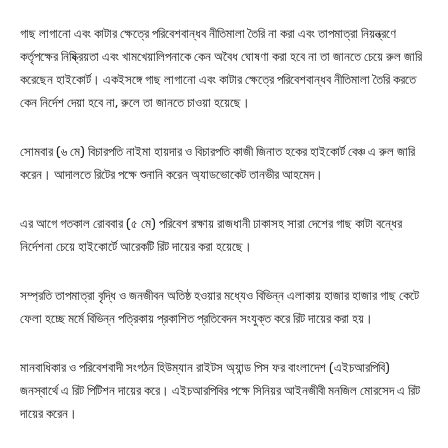
গাছ লাগানো এবং কাটার ক্ষেত্রে পরিবেশবান্ধব নীতিমালা তৈরি না করা এবং তাপমাত্রা নিয়ন্ত্রণে
কর্তৃপক্ষের নিষ্ক্রিয়তা এবং খামখেয়ালিপনাকে কেন অবৈধ ঘোষণা করা হবে না তা জানতে চেয়ে রুল জারি
করেছেন হাইকোর্ট। একইসঙ্গে গাছ লাগানো এবং কাটার ক্ষেত্রে পরিবেশবান্ধব নীতিমালা তৈরি করতে
কেন নির্দেশ দেয়া হবে না, রুলে তা জানতে চাওয়া হয়েছে।
সোমবার (৬ মে) বিচারপতি নাইমা হায়দার ও বিচারপতি কাজী জিনাত হকের হাইকোর্ট বেঞ্চ এ রুল জারি
করেন। আদালতে রিটের পক্ষে শুনানি করেন অ্যাডভোকেট তানভীর আহমেদ।
এর আগে গতকাল রোববার (৫ মে) পরিবেশ রক্ষায় রাজধানী ঢাকাসহ সারা দেশের গাছ কাটা বন্ধের
নির্দেশনা চেয়ে হাইকোর্টে আরেকটি রিট দায়ের করা হয়েছে।
সম্প্রতি তাপমাত্রা বৃদ্ধি ও জনজীবন অতিষ্ঠ হওয়ার মধ্যেও বিভিন্ন এলাকায় হাজার হাজার গাছ কেটে
ফেলা হচ্ছে মর্মে বিভিন্ন পত্রিকায় প্রকাশিত প্রতিবেদন সংযুক্ত করে রিট দায়ের করা হয়।
মানবাধিকার ও পরিবেশবাদী সংগঠন হিউম্যান রাইটস অ্যান্ড পিস ফর বাংলাদেশ (এইচআরপিবি)
জনস্বার্থে এ রিট পিটিশন দায়ের করে। এইচআরপিবির পক্ষে সিনিয়র আইনজীবী মনজিল মোরসেদ এ রিট
দায়ের করেন।