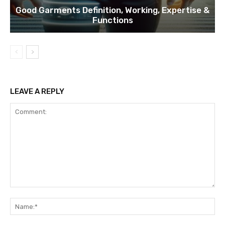
Good Garments Definition, Working, Expertise &
Functions
LEAVE A REPLY
Comment:
Na