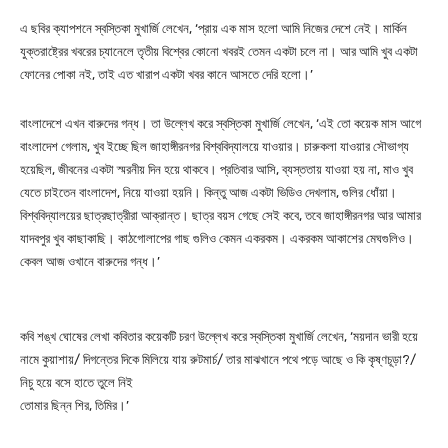
এ ছবির ক্যাপশনে স্বস্তিকা মুখার্জি লেখেন, ‘প্রায় এক মাস হলো আমি নিজের দেশে নেই। মার্কিন
যুক্তরাষ্ট্রের খবরের চ্যানেলে তৃতীয় বিশ্বের কোনো খবরই তেমন একটা চলে না। আর আমি খুব একটা
ফোনের পোকা নই, তাই এত খারাপ একটা খবর কানে আসতে দেরি হলো।’
বাংলাদেশে এখন বারুদের গন্ধ। তা উল্লেখ করে স্বস্তিকা মুখার্জি লেখেন, ‘এই তো কয়েক মাস আগে
বাংলাদেশ গেলাম, খুব ইচ্ছে ছিল জাহাঙ্গীরনগর বিশ্ববিদ্যালয়ে যাওয়ার। চারুকলা যাওয়ার সৌভাগ্য
হয়েছিল, জীবনের একটা স্মরনীয় দিন হয়ে থাকবে। প্রতিবার আসি, ব্যস্ততায় যাওয়া হয় না, মাও খুব
যেতে চাইতেন বাংলাদেশ, নিয়ে যাওয়া হয়নি। কিন্তু আজ একটা ভিডিও দেখলাম, গুলির ধোঁয়া।
বিশ্ববিদ্যালয়ের ছাত্রছাত্রীরা আক্রান্ত। ছাত্র বয়স গেছে সেই কবে, তবে জাহাঙ্গীরনগর আর আমার
যাদবপুর খুব কাছাকাছি। কাঠগোলাপের গাছ গুলিও কেমন একরকম। একরকম আকাশের মেঘগুলিও।
কেবল আজ ওখানে বারুদের গন্ধ।’
কবি শঙ্খ ঘোষের লেখা কবিতার কয়েকটি চরণ উল্লেখ করে স্বস্তিকা মুখার্জি লেখেন, ‘ময়দান ভারী হয়ে
নামে কুয়াশায়/ দিগন্তের দিকে মিলিয়ে যায় রুটমার্চ/ তার মাঝখানে পথে পড়ে আছে ও কি কৃষ্ণচূড়া?/
নিচু হয়ে বসে হাতে তুলে নিই
তোমার ছিন্ন শির, তিমির।’