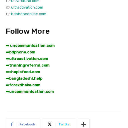
👉
ultrafxfund.com
👉
ultractivation.com
👉
bdphoneonline.com
Follow More
➡️ uncommunication.com
➡️
bdphone.com
➡️
ultraactivation.com
➡️
trainingreferral.com
➡️
shaplafood.com
➡️
bangladeshi.help
➡️
forexdhaka.com
➡️
uncommunication.com
Facebook
Twitter