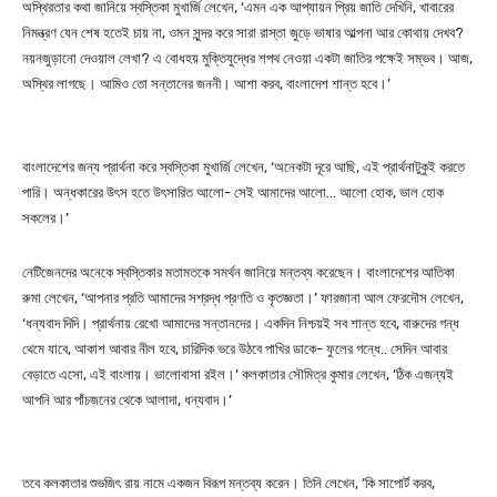
অস্থিরতার কথা জানিয়ে স্বস্তিকা মুখার্জি লেখেন, ‘এমন এক আপ্যায়ন প্রিয় জাতি দেখিনি, খাবারের
নিমন্ত্রণ যেন শেষ হতেই চায় না, ওমন সুন্দর করে সারা রাস্তা জুড়ে ভাষার আল্পনা আর কোথায় দেখব?
নয়নজুড়ানো দেওয়াল লেখা? এ বোধহয় মুক্তিযুদ্ধের শপথ নেওয়া একটা জাতির পক্ষেই সম্ভব। আজ,
অস্থির লাগছে। আমিও তো সন্তানের জননী। আশা করব, বাংলাদেশ শান্ত হবে।’
বাংলাদেশের জন্য প্রার্থনা করে স্বস্তিকা মুখার্জি লেখেন, ‘অনেকটা দূরে আছি, এই প্রার্থনাটুকুই করতে
পারি। অন্ধকারের উৎস হতে উৎসারিত আলো- সেই আমাদের আলো… আলো হোক, ভাল হোক
সকলের।’
নেটিজেনদের অনেকে স্বস্তিকার মতামতকে সমর্থন জানিয়ে মন্তব্য করেছেন। বাংলাদেশের আতিকা
রুমা লেখেন, ‘আপনার প্রতি আমাদের সশ্রদ্ধ প্রণতি ও কৃতজ্ঞতা।’ ফারজানা আল ফেরদৌস লেখেন,
‘ধন্যবাদ দিদি। প্রার্থনায় রেখো আমাদের সন্তানদের। একদিন নিশ্চয়ই সব শান্ত হবে, বারুদের গন্ধ
থেমে যাবে, আকাশ আবার নীল হবে, চারিদিক ভরে উঠবে পাখির ডাকে- ফুলের গন্ধে.. সেদিন আবার
বেড়াতে এসো, এই বাংলায়। ভালোবাসা রইল।’ কলকাতার সৌমিত্র কুমার লেখেন, ‘ঠিক এজন্যই
আপনি আর পাঁচজনের থেকে আলাদা, ধন্যবাদ।’
তবে কলকাতার শুভজিৎ রায় নামে একজন বিরূপ মন্তব্য করেন। তিনি লেখেন, ‘কি সাপোর্ট করব,