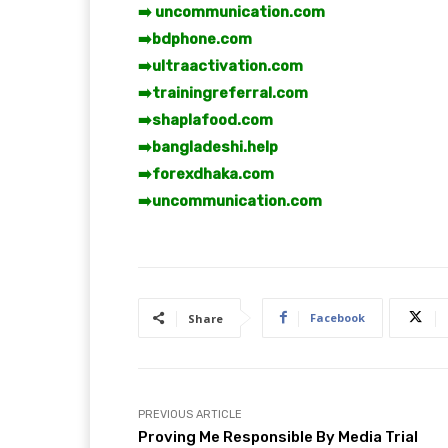
➡️ uncommunication.com
➡️
bdphone.com
➡️
ultraactivation.com
➡️
trainingreferral.com
➡️
shaplafood.com
➡️
bangladeshi.help
➡️
forexdhaka.com
➡️
uncommunication.com
Facebook
Share
PREVIOUS ARTICLE
Proving Me Responsible By Media Trial