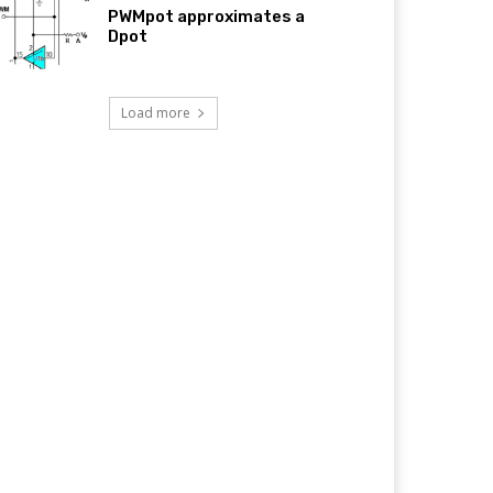
PWMpot approximates a
Dpot
Load more