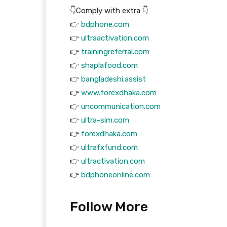
👇Comply with extra 👇
👉
bdphone.com
👉
ultraactivation.com
👉
trainingreferral.com
👉
shaplafood.com
👉
bangladeshi.assist
👉
www.forexdhaka.com
👉
uncommunication.com
👉
ultra-sim.com
👉
forexdhaka.com
👉
ultrafxfund.com
👉
ultractivation.com
👉
bdphoneonline.com
Follow More