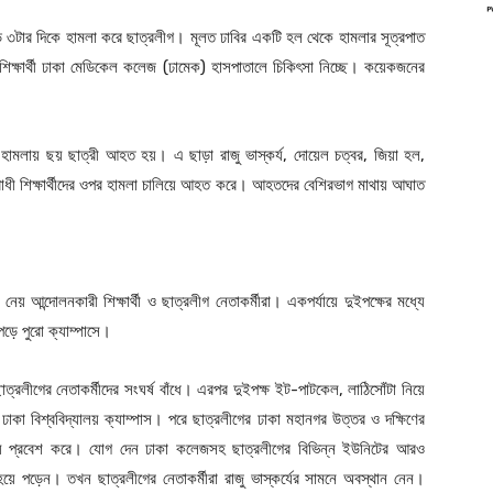
াড়ে ৩টার দিকে হামলা করে ছাত্রলীগ। মূলত ঢাবির একটি হল থেকে হামলার সূত্রপাত
্ষার্থী ঢাকা মেডিকেল কলেজ (ঢামেক) হাসপাতালে চিকিৎসা নিচ্ছে। কয়েকজনের
মলায় ছয় ছাত্রী আহত হয়। এ ছাড়া রাজু ভাস্কর্য, দোয়েল চত্বর, জিয়া হল,
রোধী শিক্ষার্থীদের ওপর হামলা চালিয়ে আহত করে। আহতদের বেশিরভাগ মাথায় আঘাত
নেয় আন্দোলনকারী শিক্ষার্থী ও ছাত্রলীগ নেতাকর্মীরা। একপর্যায়ে দুইপক্ষের মধ্যে
পড়ে পুরো ক্যাম্পাসে।
ছাত্রলীগের নেতাকর্মীদের সংঘর্ষ বাঁধে। এরপর দুইপক্ষ ইট-পাটকেল, লাঠিসোঁটা নিয়ে
 ঢাকা বিশ্ববিদ্যালয় ক্যাম্পাস। পরে ছাত্রলীগের ঢাকা মহানগর উত্তর ও দক্ষিণের
 নিয়ে প্রবেশ করে। যোগ দেন ঢাকা কলেজসহ ছাত্রলীগের বিভিন্ন ইউনিটের আরও
ঙ্গ হয়ে পড়েন। তখন ছাত্রলীগের নেতাকর্মীরা রাজু ভাস্কর্যের সামনে অবস্থান নেন।