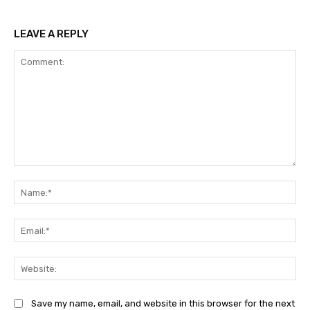
LEAVE A REPLY
Comment:
Na
Ema
Web
Save my name, email, and website in this browser for the next