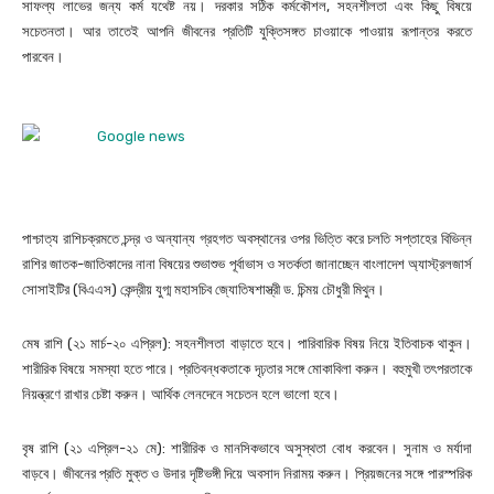
সাফল্য লাভের জন্য কর্ম যথেষ্ট নয়। দরকার সঠিক কর্মকৌশল, সহনশীলতা এবং কিছু বিষয়ে
সচেতনতা। আর তাতেই আপনি জীবনের প্রতিটি যুক্তিসঙ্গত চাওয়াকে পাওয়ায় রূপান্তর করতে
পারবেন।
পাশ্চাত্য রাশিচক্রমতে চন্দ্র ও অন্যান্য গ্রহগত অবস্থানের ওপর ভিত্তি করে চলতি সপ্তাহের বিভিন্ন
রাশির জাতক-জাতিকাদের নানা বিষয়ের শুভাশুভ পূর্বাভাস ও সতর্কতা জানাচ্ছেন বাংলাদেশ অ্যাস্ট্রলজার্স
সোসাইটির (বিএএস) কেন্দ্রীয় যুগ্ম মহাসচিব জ্যোতিষশাস্ত্রী ড. চিন্ময় চৌধুরী মিথুন।
মেষ রাশি (২১ মার্চ-২০ এপ্রিল): সহনশীলতা বাড়াতে হবে। পারিবারিক বিষয় নিয়ে ইতিবাচক থাকুন।
শারীরিক বিষয়ে সমস্যা হতে পারে। প্রতিবন্ধকতাকে দৃঢ়তার সঙ্গে মোকাবিলা করুন। বহুমুখী তৎপরতাকে
নিয়ন্ত্রণে রাখার চেষ্টা করুন। আর্থিক লেনদেনে সচেতন হলে ভালো হবে।
বৃষ রাশি (২১ এপ্রিল-২১ মে): শারীরিক ও মানসিকভাবে অসুস্থতা বোধ করবেন। সুনাম ও মর্যাদা
বাড়বে। জীবনের প্রতি মুক্ত ও উদার দৃষ্টিভঙ্গী দিয়ে অবসাদ নিরাময় করুন। প্রিয়জনের সঙ্গে পারস্পরিক