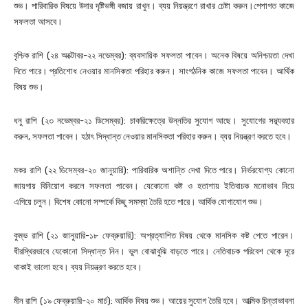
শুভ। পারিবারিক বিষয়ে উদার দৃষ্টিভঙ্গী বজায় রাখুন। ব্যয় নিয়ন্ত্রণে রাখার চেষ্টা করুন।পেশাগত কাজে
সফলতা আসবে।
বৃশ্চিক রাশি (২৪ অক্টোবর-২২ নভেম্বর): ব্যবসায়িক সফলতা পাবেন। অনেক বিষয়ে অনিশ্চয়তা দেখা
দিতে পারে। প্রতিশোধ নেওয়ার মানসিকতা পরিহার করুন। সাংগঠনিক কাজে সফলতা পাবেন। আর্থিক
বিষয় শুভ।
ধনু রাশি (২৩ নভেম্বর-২১ ডিসেম্বর): চাকরিক্ষেত্রে উন্নতির সুযোগ আছে। সুযোগের সদ্ব্যবহার
করুন, সফলতা পাবেন। হঠাৎ সিদ্ধান্ত নেওয়ার মানসিকতা পরিহার করুন। ব্যয় নিয়ন্ত্রণ করতে হবে।
মকর রাশি (২২ ডিসেম্বর-২০ জানুয়ারি): পারিবারিক অশান্তি দেখা দিতে পারে। নির্ভরযোগ্য কোনো
জায়গায় বিনিয়োগ করলে সফলতা পাবেন। যেকোনো কষ্ট ও হতাশায় ইতিবাচক মনোভাব নিয়ে
এগিয়ে চলুন। বিশেষ কোনো সম্পর্কে কিছু সমস্যা তৈরি হতে পারে। আর্থিক যোগাযোগ শুভ।
কুম্ভ রাশি (২১ জানুয়ারি-১৮ ফেব্রুয়ারি): অপ্রত্যাশিত বিষয় থেকে মানসিক কষ্ট পেতে পারেন।
ধীরস্থিরভাবে যেকোনো সিদ্ধান্ত নিন। ভুল বোঝাবুঝি বাড়তে পারে। নেতিবাচক পরিবেশ থেকে দূরে
থাকাই ভালো হবে। ব্যয় নিয়ন্ত্রণ করতে হবে।
মীন রাশি (১৯ ফেব্রুয়ারি-২০ মার্চ): আর্থিক বিষয় শুভ। আয়ের সুযোগ তৈরি হবে। আত্মিক চিন্তাভাবনা