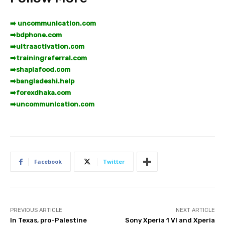
➡️ uncommunication.com
➡️
bdphone.com
➡️
ultraactivation.com
➡️
trainingreferral.com
➡️
shaplafood.com
➡️
bangladeshi.help
➡️
forexdhaka.com
➡️
uncommunication.com
Facebook
Twitter
PREVIOUS ARTICLE
NEXT ARTICLE
In Texas, pro-Palestine
Sony Xperia 1 VI and Xperia