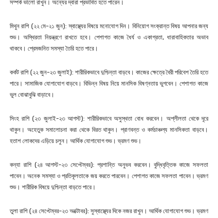
সম্পর্ক ভালো রাখুন। অন্যের দ্বারা প্রভাবিত হতে পারেন।
মিথুন রাশি (২২ মে-২১ জুন): স্বাস্থ্যের বিষয়ে মনোযোগ দিন। বিনিয়োগ সংক্রান্ত বিষয় আপনার জন্য
শুভ। অস্থিরতা নিয়ন্ত্রণে রাখতে হবে। পেশাগত কাজে ধৈর্য ও একাগ্রতা, ধারাবাহিকতার অভাব
থাকবে। প্রেমজনিত সমস্যা তৈরি হতে পারে।
কর্কট রাশি (২২ জুন-২৩ জুলাই): শারীরিকভাবে দুশ্চিন্তা বাড়বে। কাজের ক্ষেত্রে বৈরী পরিবেশ তৈরি হতে
পারে। সামাজিক যোগাযোগ বাড়বে। বিভিন্ন বিষয় নিয়ে মানসিক বিষণ্নতায় ভুগবেন। পেশাগত কাজে
ভুল বোঝাবুঝি বাড়াবে।
সিংহ রাশি (২৩ জুলাই-২৩ আগস্ট): শারীরিকভাবে অসুস্থতা বোধ করবেন। অশ্লীলতা থেকে দূরে
থাকুন। অহেতুক সমালোচনা করা থেকে বিরত থাকুন। প্রাণবন্ত ও কর্মচাঞ্চল্য মানসিকতা বাড়বে।
হতাশ লোকদের এড়িয়ে চলুন। আর্থিক যোগাযোগ শুভ। ভ্রমণ শুভ।
কন্যা রাশি (২৪ আগস্ট-২৩ সেপ্টেম্বর): প্রশান্তি অনুভব করবেন। বুদ্ধিবৃত্তিক কাজে সফলতা
পাবেন। অনেক সমস্যা ও প্রতিকূলতাকে জয় করতে পারবেন। পেশাগত কাজে সফলতা পাবেন। ভ্রমণ
শুভ। শারীরিক বিষয়ে দুশ্চিন্তা বাড়তে পারে।
তুলা রাশি (২৪ সেপ্টেম্বর-২৩ অক্টোবর): সুস্বাস্থ্যের দিকে নজর রাখুন। আর্থিক যোগাযোগ শুভ। ভ্রমণ