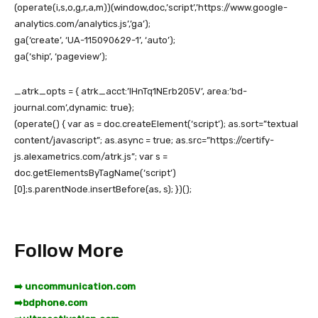
(operate(i,s,o,g,r,a,m))(window,doc,’script’,’https://www.google-
analytics.com/analytics.js’,’ga’);
ga(‘create’, ‘UA-115090629-1’, ‘auto’);
ga(‘ship’, ‘pageview’);
_atrk_opts = { atrk_acct:’lHnTq1NErb205V’, area:’bd-
journal.com’,dynamic: true};
(operate() { var as = doc.createElement(‘script’); as.sort=”textual
content/javascript”; as.async = true; as.src=”https://certify-
js.alexametrics.com/atrk.js”; var s =
doc.getElementsByTagName(‘script’)
[0];s.parentNode.insertBefore(as, s); })();
Follow More
➡️ uncommunication.com
➡️
bdphone.com