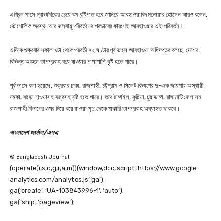
এপ্রিল মাসে স্বাভাবিকের চেয়ে কম বৃষ্টিপাত হবে জানিয়ে আবহাওয়াবিদ মনোয়ার হোসেন আরও বলেন,
ভৌগোলিক অবস্থা আর জলবায়ু পরিবর্তনের প্রভাবের কারণেই আবহাওয়ার এই পরিবর্তন।
এদিকে শুক্রবার সকাল ৯টা থেকে পরবর্তী ৭২ ঘণ্টার পূর্বাভাসে আবহাওয়া অধিদপ্তর বলছে, দেশের
বিভিন্ন অঞ্চলে তাপপ্রবাহ বয়ে যাওয়ার পাশাপাশি বৃষ্টি হতে পারে।
পূর্বাভাসে বলা হয়েছে, শুক্রবার ঢাকা, রাজশাহী, চট্টগ্রাম ও সিলেট বিভাগের দু-এক জায়গায় অস্থায়ী
দমকা, ঝড়ো হাওয়াসহ বজ্রসহ বৃষ্টি হতে পারে। তবে টাঙ্গাইল, কুষ্টিয়া, চুয়াডাঙ্গা, রাঙ্গামাটি জেলাসহ
রাজশাহী বিভাগের ওপর দিয়ে বয়ে যাওয়া মৃদু থেকে মাঝারি তাপপ্রবাহ অব্যাহত থাকবে।
বাংলাদেশ জার্নাল/এসএ
© Bangladesh Journal
(operate(i,s,o,g,r,a,m))(window,doc,’script’,’https://www.google-
analytics.com/analytics.js’,’ga’);
ga(‘create’, ‘UA-103843996-1’, ‘auto’);
ga(‘ship’, ‘pageview’);