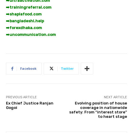
➡️
ultraactivation.com
➡️
trainingreferral.com
➡️
shaplafood.com
➡️
bangladeshi.help
➡️
forexdhaka.com
➡️
uncommunication.com
Facebook
Twitter
PREVIOUS ARTICLE
NEXT ARTICLE
Ex Chief Justice Ranjan
Evolving position of house
Gogoi
coverage in nationwide
safety: From “interest store”
to heart stage