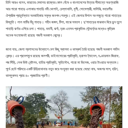
তিনি আরও বলেন, ভারতের মেঘালয় রাজ্যের কোল ঘেঁষে ও বাংলাদেশের উত্তর সীমান্তে অরণ্যরাজি
আর গারো পাহাড় এলাকার পাহাড়ি নদী ভোগাই, চেল্লাখালি, মৃগী, সোমেশ্বরী, মালিঝি, মহারশীর
ঐশ্বরিক প্রাচুর্যস্নাত অববাহিকায় সমৃদ্ধ জনপদ শেরপুর। এই জেলার বিশাল অংশজুড়ে গারো পাহাড়ের
বিস্তৃতি। লাল মাটির উঁচু পাহাড়। গহীন জঙ্গল, টিলা, মাঝে সমতল। দু’পাহাড়ের মাঝখান দিয়ে ছন্দ তুলে
পাহাড়ি ঝর্ণার এগিয়ে চলা। পাহাড়, বনানী, ঝর্ণা, হ্রদ এতসব প্রাকৃতিক সৌন্দর্য্যের মধ্যেও কৃত্রিম
অনেক সংযোজনই রয়েছে গজনী অবকাশ কেন্দ্রে।
জানা যায়, জেলা প্রশাসনের উদ্যোগে বেশ কিছু স্থাপনা ও ভাস্কর্য তৈরি হয়েছে গজনী অবকাশ পর্যটন
কেন্দ্র। এর প্রবেশমুখে রয়েছে জলপরী, ডাইনাসোরের প্রতিকৃতি, ড্রাগন ট্যানেল, দণ্ডায়মান জিরাফ,
পদ্ম সিঁড়ি, লেক ভিউ পেন্টাগন, হাতির প্রতিকৃতি, স্মৃতিসৌধ, গারো মা ভিলেজ, ওয়াচ টাওয়ার অন্যতম।
পূর্বে ছোট পরিসরে একটি চিড়িয়াখানায় নতুন করে সংযুক্ত করা হয়েছে মেছো বাঘ, অজগর সাপ, হরিণ,
ভাল্লুকসহ প্রায় ৪০ প্রজাতির প্রাণী।