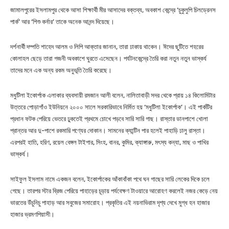
জামালপুরের ইসলামপুর থেকে আসা শিক্ষার্থী মীর আসাদের বক্তব্য, অবকাশ কেন্দ্রে ‘চুকুলুপি চিলড্রেনস
পার্ক’ আর ‘শিশু কর্নার’ তাকে অনেক আনন্দ দিয়েছে।
দর্শনার্থী দম্পতি শাহেদ আলম ও লিপি আক্তার জানান, তারা ঢাকায় থাকেন। ঈদের ছুটিতে শহরের
কোলাহল ছেড়ে তারা গজনী অবকাশে ঘুরতে এসেছেন। পর্যটনকেন্দ্রে তৈরি করা নতুন নতুন ভাস্কর্য
তাদের মনে এক অন্য রকম অনুভূতি তৈরি করেছে।
মধুটিলা ইকোর্পাক এলাকার ব্যবসায়ী রমজান আলী বলেন, নালিতাবাড়ী সদর থেকে প্রায় ১৪ কিলোমিটার
উত্তরে পোড়াগাঁও ইউনিয়নে ২০০০ সালে সরকারিভাবে নির্মিত হয় ‘মধুটিলা ইকোর্পাক’। এই পার্কটির
প্রধান ফটক পেরিয়ে ভেতরে ঢুকতেই প্রথমে চোখে পড়বে সারি সারি গাছ। রাস্তার ডানপাশে খোলা
প্রান্তর আর দু-পাশে রকমারি পণ্যের দোকান। সামনের ক্যান্টিন পার হলেই পাহাড়ি ঢালু রাস্তা।
এরপরই হাতি, হরিণ, রয়েল বেঙ্গল টাইগার, সিংহ, বানর, কুমির, ক্যাঙ্গারু, মৎস্য কন্যা, মাছ ও পাখির
ভাস্কর্য।
সাইফুল ইসলাম নামে একজন বলেন, ইকোর্পাকের আঁকাবাঁকা পথে ঘন গাছের সারি লেকের দিকে চলে
গেছে। তারপর স্টার ব্রিজ পেরিয়ে পাহাড়ের চূড়ায় পর্যবেক্ষণ টাওয়ারে আরোহণ করলেই নজর কেড়ে নেয়
ভারতের উঁচুনিচু পাহাড় আর সবুজের সমারোহ। প্রকৃতির এই নয়নাভিরাম দৃশ্য দেখে মুগ্ধ হন হাজার
হাজার ভ্রমণপিয়াসী।