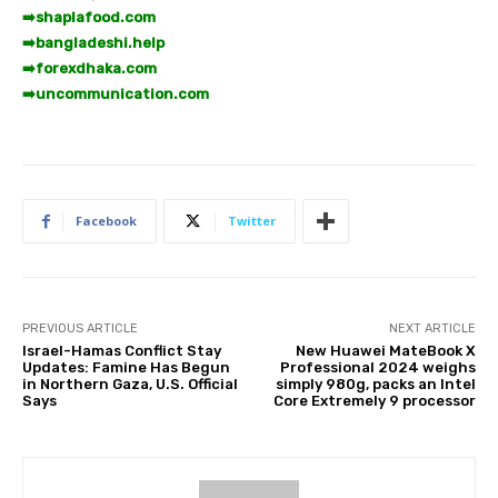
➡️
shaplafood.com
➡️
bangladeshi.help
➡️
forexdhaka.com
➡️
uncommunication.com
Facebook
Twitter
PREVIOUS ARTICLE
NEXT ARTICLE
Israel-Hamas Conflict Stay
New Huawei MateBook X
Updates: Famine Has Begun
Professional 2024 weighs
in Northern Gaza, U.S. Official
simply 980g, packs an Intel
Says
Core Extremely 9 processor