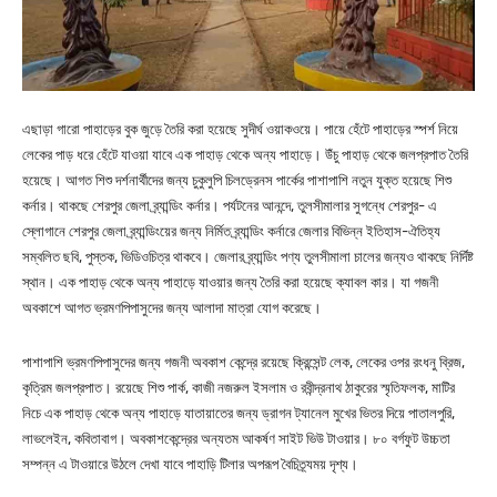
এছাড়া গারো পাহাড়ের বুক জুড়ে তৈরি করা হয়েছে সুদীর্ঘ ওয়াকওয়ে। পায়ে হেঁটে পাহাড়ের স্পর্শ নিয়ে
লেকের পাড় ধরে হেঁটে যাওয়া যাবে এক পাহাড় থেকে অন্য পাহাড়ে। উঁচু পাহাড় থেকে জলপ্রপাত তৈরি
হয়েছে। আগত শিশু দর্শনার্থীদের জন্য চুকুলুপি চিলড্রেনস পার্কের পাশাপাশি নতুন যুক্ত হয়েছে শিশু
কর্নার। থাকছে শেরপুর জেলা ব্র্যান্ডিং কর্নার। পর্যটনের আনন্দে, তুলসীমালার সুগন্ধে শেরপুর- এ
স্লোগানে শেরপুর জেলা ব্র্যান্ডিংয়ের জন্য নির্মিত ব্র্যান্ডিং কর্নারে জেলার বিভিন্ন ইতিহাস-ঐতিহ্য
সম্বলিত ছবি, পুস্তক, ভিডিওচিত্র থাকবে। জেলার ব্র্যান্ডিং পণ্য তুলসীমালা চালের জন্যও থাকছে নির্দিষ্ট
স্থান। এক পাহাড় থেকে অন্য পাহাড়ে যাওয়ার জন্য তৈরি করা হয়েছে ক্যাবল কার। যা গজনী
অবকাশে আগত ভ্রমণপিপাসুদের জন্য আলাদা মাত্রা যোগ করেছে।
পাশাপাশি ভ্রমণপিপাসুদের জন্য গজনী অবকাশ কেন্দ্রে রয়েছে ক্রিন্সেন্ট লেক, লেকের ওপর রংধনু ব্রিজ,
কৃত্রিম জলপ্রপাত। রয়েছে শিশু পার্ক, কাজী নজরুল ইসলাম ও রবীন্দ্রনাথ ঠাকুরের স্মৃতিফলক, মাটির
নিচে এক পাহাড় থেকে অন্য পাহাড়ে যাতায়াতের জন্য ড্রাগন ট্যানেল মুখের ভিতর দিয়ে পাতালপুরি,
লাভলেইন, কবিতাবাগ। অবকাশকেন্দ্রের অন্যতম আকর্ষণ সাইট ভিউ টাওয়ার। ৮০ বর্গফুট উচ্চতা
সম্পন্ন এ টাওয়ারে উঠলে দেখা যাবে পাহাড়ি টিলার অপরূপ বৈচিত্র্যময় দৃশ্য।