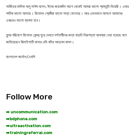
অর্কিডের মালিক আবু সাঈদ বলেন, ঈদের কয়েকদিন আগে থেকেই আমরা ভালো প্রস্তুতি নিয়েছি। এবার
পর্যটক ভালো আসছে। বিনোদন প্রেমীরা ভালো সাড়া ফেলেছে। আর এমনভাবে আসলে আমাদের
এবছরও ভালো ব্যবসা হবে।
সুন্দর পরিবেশে বিনোদন কেন্দ্র ঘুরে দেখতে দর্শনার্থীদের জন্য বাড়তি নিরাপত্তা ব্যবস্থা নেয়া হয়েছে বলে
জানিয়েছেন ঝিনাইগাতী থানার ওসি বসির আহমেদ বাদল।
বাংলাদেশ জার্নাল/এমপি
Follow More
➡️ uncommunication.com
➡️
bdphone.com
➡️
ultraactivation.com
➡️
trainingreferral.com