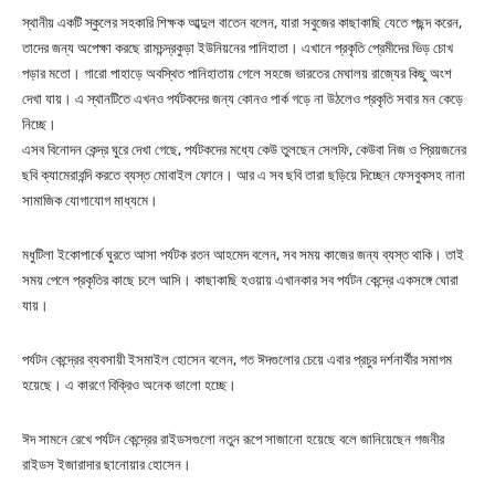
স্থানীয় একটি স্কুলের সহকারি শিক্ষক আব্দুল বাতেন বলেন, যারা সবুজের কাছাকাছি যেতে পছন্দ করেন,
তাদের জন্য অপেক্ষা করছে রামচন্দ্রকুড়া ইউনিয়নের পানিহাতা। এখানে প্রকৃতি প্রেমীদের ভিড় চোখ
পড়ার মতো। গারো পাহাড়ে অবস্থিত পানিহাতায় গেলে সহজে ভারতের মেঘালয় রাজ্যের কিছু অংশ
দেখা যায়। এ স্থানটিতে এখনও পর্যটকদের জন্য কোনও পার্ক গড়ে না উঠলেও প্রকৃতি সবার মন কেড়ে
নিচ্ছে।
এসব বিনোদন কেন্দ্র ঘুরে দেখা গেছে, পর্যটকদের মধ্যে কেউ তুলছেন সেলফি, কেউবা নিজ ও প্রিয়জনের
ছবি ক্যামেরাবন্দি করতে ব্যস্ত মোবাইল ফোনে। আর এ সব ছবি তারা ছড়িয়ে দিচ্ছেন ফেসবুকসহ নানা
সামাজিক যোগাযোগ মাধ্যমে।
মধুটিলা ইকোপার্কে ঘুরতে আসা পর্যটক রতন আহমেদ বলেন, সব সময় কাজের জন্য ব্যস্ত থাকি। তাই
সময় পেলে প্রকৃতির কাছে চলে আসি। কাছাকাছি হওয়ায় এখানকার সব পর্যটন কেন্দ্রে একসঙ্গে ঘোরা
যায়।
পর্যটন কেন্দ্রের ব্যবসায়ী ইসমাইল হোসেন বলেন, গত ঈদগুলোর চেয়ে এবার প্রচুর দর্শনার্থীর সমাগম
হয়েছে। এ কারণে বিক্রিও অনেক ভালো হচ্ছে।
ঈদ সামনে রেখে পর্যটন কেন্দ্রের রাইডসগুলো নতুন রূপে সাজানো হয়েছে বলে জানিয়েছেন গজনীর
রাইডস ইজারাদার ছানোয়ার হোসেন।