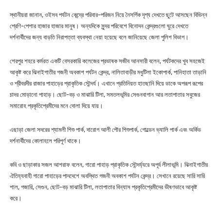
স্থানীয়রা জানান, ওইসব পর্যটন কেন্দ্রে পরিবার-পরিজন নিয়ে নৈসর্গিক দৃশ্য দেখতে ছুটে আসছেন বিভিন্ন
শ্রেণি-পেশার হাজার হাজার মানুষ। অন্যদিকে সুন্দর পরিবেশে বিনোদন কেন্দ্রগুলো ঘুরে দেখতে
দর্শনার্থীদের জন্য বাড়তি নিরাপত্তা ব্যবস্থা নেয়া হয়েছে বলে জানিয়েছে জেলা পুলিশ বিভাগ।
শেরপুর শহরে কর্মরত একটি বেসরকারি কলেজের প্রভাষক সজীব আনসারী বলেন, পর্যটকদের খুব সহজেই
আকৃষ্ট করে ঝিনাইগাতীর গজনী অবকাশ পর্যটন কেন্দ্র, নালিতাবাড়ীর মধুটিলা ইকোপার্ক, পানিহাতা তাড়ানি
ও শ্রীবরদীর রাজার পাহাড়ের প্রাকৃতিক সৌন্দর্য। এখানে প্রতিনিয়ত হাতছানি দিয়ে ডাকে অপরূপ রূপের
চাদর মোড়ানো পাহাড়। ছোট-বড় ও মাঝারি টিলা, সমতলভূমির সেগুনবাগান আর লতাপাতার সবুজের
সমারোহ প্রকৃতিপ্রেমীদের মনে দোলা দিয়ে যায়।
এছাড়া জেলা সদরের শ্যামলী শিশু পার্ক, দারোগ আলী পৌর শিশুপার্ক, গোল্ডেন ভ্যালি পার্ক এবং অর্কিড
দর্শনার্থীদের কোলাহলে পরিপূর্ণ থাকে।
কবি ও ছাড়াকার সজল আশরাফ বলেন, গারো পাহাড় প্রাকৃতিক সৌন্দর্য্যরে অপূর্ব লীলাভূমি। ঝিনাইগাতীর
ঐতিহ্যবাহী গারো পাহাড়ের পাদদেশে অবস্থিত গজনী অবকাশ পর্যটন কেন্দ্র। সেখানে রয়েছে সারি সারি
শাল, গজারি, সেগুন, ছোট-বড় মাঝারি টিলা, লতাপাতার বিন্যাস প্রকৃতিপ্রেমীদের ভীষণভাবে আকৃষ্ট
করে।