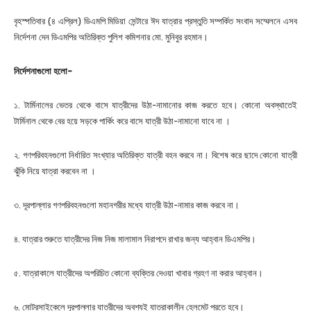
বৃহস্পতিবার (৪ এপ্রিল) ডিএমপি মিডিয়া সেন্টারে ঈদ যাত্রার প্রস্তুতি সম্পর্কিত সংবাদ সম্মেলনে এসব
নির্দেশনা দেন ডিএমপির অতিরিক্ত পুলিশ কমিশনার মো. মুনিবুর রহমান।
নির্দেশনাগুলো হলো-
১. টার্মিনালের ভেতর থেকে বাসে যাত্রীদের উঠা-নামানোর কাজ করতে হবে। কোনো অবস্থাতেই
টার্মিনাল থেকে বের হয়ে সড়কে পার্কিং করে বাসে যাত্রী উঠা-নামানো যাবে না ।
২. গণপরিবহনগুলো নির্ধারিত সংখ্যার অতিরিক্ত যাত্রী বহন করবে না। বিশেষ করে ছাদে কোনো যাত্রী
ঝুঁকি নিয়ে যাত্রা করবেন না ।
৩. দূরপাল্লার গণপরিবহনগুলো মহানগরীর মধ্যে যাত্রী উঠা-নামার কাজ করবে না।
৪. যাত্রার শুরুতে যাত্রীদের নিজ নিজ মালামাল নিরাপদে রাখার জন্য আহ্বান ডিএমপির।
৫. যাত্রাকালে যাত্রীদের অপরিচিত কোনো ব্যক্তির দেওয়া খাবার গ্রহণ না করার আহ্বান।
৬. মোটরসাইকেলে দূরপাল্লার যাত্রীদের অবশ্যই যাত্রাকালীন হেলমেট পরতে হবে।