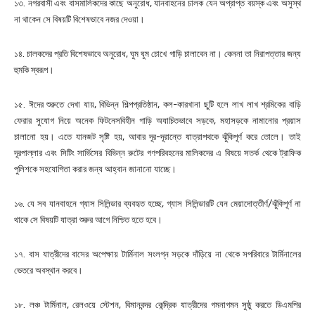
১৩. নগরবাসী এবং বাসমালিকদের কাছে অনুরোধ, যানবাহনের চালক যেন অপ্রাপ্ত বয়স্ক এবং অসুস্থ
না থাকেন সে বিষয়টি বিশেষভাবে নজর দেওয়া।
১৪. চালকদের প্রতি বিশেষভাবে অনুরোধ, ঘুম ঘুম চোখে গাড়ি চালাবেন না। কেননা তা নিরাপত্তার জন্য
হুমকি স্বরূপ।
১৫. ঈদের শুরুতে দেখা যায়, বিভিন্ন শিল্পপ্রতিষ্ঠান, কল-কারখানা ছুটি হলে লাখ লাখ শ্রমিকের বাড়ি
ফেরার সুযোগ নিয়ে অনেক ফিটনেসবিহীন গাড়ি অযাচিতভাবে সড়কে, মহাসড়কে নামানোর প্রয়াস
চালানো হয়। এতে যানজট সৃষ্টি হয়, আবার দূর-দূরান্তে যাত্রাপথকে ঝুঁকিপূর্ণ করে তোলে। তাই
দূরপাল্লার এবং সিটিং সার্ভিসের বিভিন্ন রুটের গণপরিবহনের মালিকদের এ বিষয়ে সতর্ক থেকে ট্রাফিক
পুলিশকে সহযোগিতা করার জন্য আহ্বান জানানো যাচ্ছে।
১৬. যে সব যানবাহনে গ্যাস সিলিন্ডার ব্যবহৃত হচ্ছে, গ্যাস সিলিন্ডারটি যেন মেয়াদোত্তীর্ণ/ঝুঁকিপূর্ণ না
থাকে সে বিষয়টি যাত্রা শুরুর আগে নিশ্চিত হতে হবে।
১৭. বাস যাত্রীদের বাসের অপেক্ষায় টার্মিনাল সংলগ্ন সড়কে দাঁড়িয়ে না থেকে সপরিবারে টার্মিনালের
ভেতরে অবস্থান করবে।
১৮. লঞ্চ টার্মিনাল, রেলওয়ে স্টেশন, বিমানবন্দর কেন্দ্রিক যাত্রীদের গমনাগমন সুষ্ঠু করতে ডিএমপির