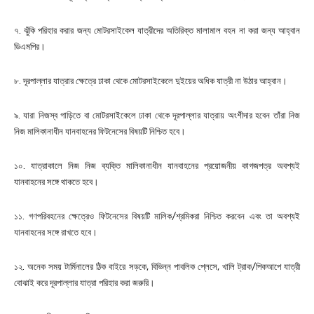
৭. ঝুঁকি পরিহার করার জন্য মোটরসাইকেল যাত্রীদের অতিরিক্ত মালামাল বহন না করা জন্য আহ্বান
ডিএমপির।
৮. দূরপাল্লার যাত্রার ক্ষেত্রে ঢাকা থেকে মোটরসাইকেলে দুইয়ের অধিক যাত্রী না উঠার আহ্বান।
৯. যারা নিজস্ব গাড়িতে বা মোটরসাইকেলে ঢাকা থেকে দূরপাল্লার যাত্রায় অংশীদার হবেন তাঁরা নিজ
নিজ মালিকানাধীন যানবাহনের ফিটনেসের বিষয়টি নিশ্চিত হবে।
১০. যাত্রাকালে নিজ নিজ ব্যক্তি মালিকানাধীন যানবাহনের প্রয়োজনীয় কাগজপত্র অবশ্যই
যানবাহনের সঙ্গে থাকতে হবে।
১১. গণপরিবহনের ক্ষেত্রেও ফিটনেসের বিষয়টি মালিক/শ্রমিকরা নিশ্চিত করবেন এবং তা অবশ্যই
যানবাহনের সঙ্গে রাখতে হবে।
১২. অনেক সময় টার্মিনালের ঠিক বাইরে সড়কে, বিভিন্ন পাবলিক প্লেসে, খালি ট্রাক/পিকআপে যাত্রী
বোঝাই করে দূরপাল্লার যাত্রা পরিহার করা জরুরি।