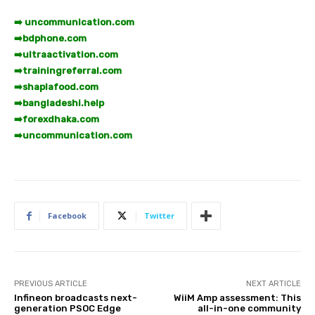
➡️ uncommunication.com
➡️
bdphone.com
➡️
ultraactivation.com
➡️
trainingreferral.com
➡️
shaplafood.com
➡️
bangladeshi.help
➡️
forexdhaka.com
➡️
uncommunication.com
Facebook
Twitter
PREVIOUS ARTICLE
NEXT ARTICLE
Infineon broadcasts next-
WiiM Amp assessment: This
generation PSOC Edge
all-in-one community