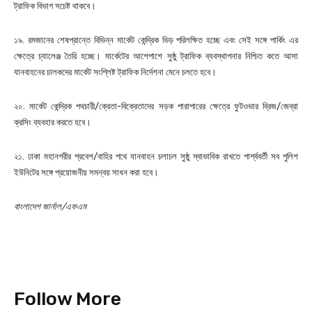
ট্রাফিক বিভাগ সচেষ্ট থাকবে।
১৯. রমজানের শেষপ্রান্তে বিভিন্ন মার্কেট কেন্দ্রিক ভিড় পরিলক্ষিত হচ্ছে এবং সেই সঙ্গে পার্কিং এর
ক্ষেত্রে চ্যালেঞ্জ তৈরি হচ্ছে। মার্কেটের আশেপাশে সুষ্ঠু ট্রাফিক ব্যবস্থাপনার নিশ্চিত কতে আসা
যানবাহনের চালকদের মার্কেট সংশ্লিষ্ট ট্রাফিক নির্দেশনা মেনে চলতে হবে।
২০. মার্কেট কেন্দ্রিক পথচারী/ক্রেতা-বিক্রেতাদের সড়ক পারাপারের ক্ষেত্রে ফুটওভার ব্রিজ/জেব্রা
ক্রসিং ব্যবহার করতে হবে।
২১. ঢাকা মহানগরীর প্রবেশ/বাহির পথে যানবাহন চলাচল সুষ্ঠু স্বাভাবিক রাখতে পার্শ্ববর্তী সব পুলিশ
ইউনিটের সঙ্গে প্রয়োজনীয় সমন্বয় সাধন করা হবে।
বাংলাদেশ জার্নাল/এফএম
Follow More