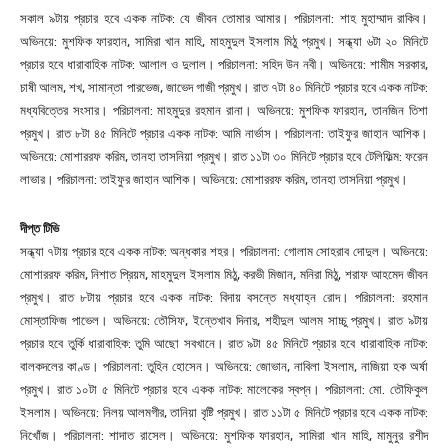
সকাল ৯টায় প্রচার হবে একক নাটক: যে জীবন তোমার আমার। পরিচালনা: শাহ মুহাম্মাদ রাকিব।
অভিনয়ে: মুশফিক ফারহান, সামিরা খান মাহি, মাহমুদুল ইসলাম মিঠু প্রমুখ। সন্ধ্যা ৬টা ২০ মিনিটে
প্রচার হবে ধারাবাহিক নাটক: আলাল ও দুলাল। পরিচালনা: সহিদ উন নবী। অভিনয়ে: শামীম সরকার,
চাষী আলম, শখ, সামান্তা পারভেজ, জাভেদ গাজী প্রমুখ। রাত ৭টা ৪০ মিনিটে প্রচার হবে একক নাটক:
মধ্যবিত্তের সংসার। পরিচালনা: মাহমুদুর রহমান রানা। অভিনয়ে: মুশফিক ফারহান, তানজিন তিশা
প্রমুখ। রাত ৮টা ৪৫ মিনিটে প্রচার একক নাটক: আমি নার্ভাস। পরিচালনা: তাইফুর জাহান আশিক।
অভিনয়ে: মোশাররফ করিম, তানহা তাসনিয়া প্রমুখ। রাত ১১টা ৩০ মিনিটে প্রচার হবে টেলিফিল্ম: ফরেন
লাভার। পরিচালনা: তাইফুর জাহান আশিক। অভিনয়ে: মোশাররফ করিম, তানহা তাসনিয়া প্রমুখ।
দীপ্ত টিভি
সন্ধ্যা ৭টায় প্রচার হবে একক নাটক: অন্ধকার শহর। পরিচালনা: গোলাম সোহরাব দোদুল। অভিনয়ে:
মোশাররফ করিম, নিশাত প্রিয়ম, মাহমুদুল ইসলাম মিঠু, করভী মিজান, মনিরা মিঠু, শরাফ আহমেদ জীবন
প্রমুখ। রাত ৮টায় প্রচার হবে একক নাটক: বিদায় বসন্তে মধ্যাহ্ন রোদ। পরিচালনা: রহমান
মোস্তাফিজ পাভেল। অভিনয়ে: তৌসিফ, ইন্তেখাব দিনার, শহীদুল আলম সাচ্চু প্রমুখ। রাত ৯টায়
প্রচার হবে তুর্কি ধারাবাহিক: তুমি আছো সবখানে। রাত ৯টা ৪৫ মিনিটে প্রচার হবে ধারাবাহিক নাটক:
বালকদলের কাণ্ড। পরিচালনা: তুহিন হোসেন। অভিনয়ে: জোভান, নাবিলা ইসলাম, নাজিয়া হক অর্ষা
প্রমুখ। রাত ১০টা ৫ মিনিটে প্রচার হবে একক নাটক: মালেকের স্বপ্ন। পরিচালনা: মো. তৌফিকুল
ইসলাম। অভিনয়ে: নিলয় আলমগীর, তানিয়া বৃষ্টি প্রমুখ। রাত ১১টা ৫ মিনিটে প্রচার হবে একক নাটক:
নিখোঁজ। পরিচালনা: শাদাত রাসেল। অভিনয়ে: মুশফিক ফারহান, সামিরা খান মাহি, মামুনুর রশীদ