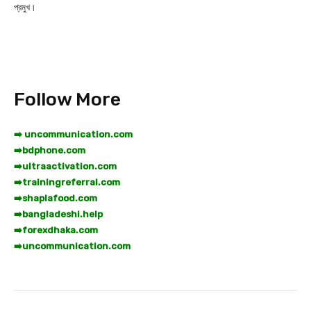
প্রমুখ।
Follow More
➡️ uncommunication.com
➡️
bdphone.com
➡️
ultraactivation.com
➡️
trainingreferral.com
➡️
shaplafood.com
➡️
bangladeshi.help
➡️
forexdhaka.com
➡️
uncommunication.com