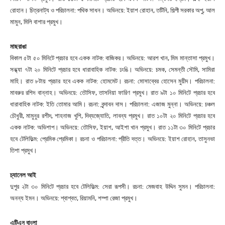
রোহান। চিত্রনাট্য ও পরিচালনা: পথিক সাধন। অভিনয়ে: ইয়াশ রোহান, তটিনি, শিল্পী সরকার অপু, আল
মামুন, মিলি বাশার প্রমুখ।
মাছরাঙা
বিকাল ৫টা ৫০ মিনিটে প্রচার হবে একক নাটক: বাজিকর। অভিনয়ে: আরশ খান, মিম মান্তাসা প্রমুখ।
সন্ধ্যা ৭টা ২০ মিনিটে প্রচার হবে ধারাবাহিক নাটক: ঢংঙি। অভিনয়ে: চমক, সেমন্তী সৌমি, সামিরা
মাহি। রাত ৮টায় প্রচার হবে একক নাটক: হোমমেট। রচনা: মোসাব্বের হোসেন মুয়ীদ। পরিচালনা:
মাবরুর রশিদ বান্নাহ। অভিনয়ে: তৌসিফ, তাসনিয়া ফারিণ প্রমুখ। রাত ৯টা ১০ মিনিটে প্রচার হবে
ধারাবাহিক নাটক: ইতি তোমার আমি। রচনা: বৃন্দাবন দাস। পরিচালনা: এজাজ মুন্না। অভিনয়ে: চঞ্চল
চৌধুরী, মামুনুর রশীদ, শাহনাজ খুশি, দিব্যজ্যোতি, লাবন্য প্রমুখ। রাত ১০টা ২০ মিনিটে প্রচার হবে
একক নাটক: অভিশাপ। অভিনয়ে: তৌসিফ, ইয়াশ, আইশা খান প্রমুখ। রাত ১১টা ৩০ মিনিটে প্রচার
হবে টেলিফিল্ম: প্রেমিক প্রেমিকা। রচনা ও পরিচালনা: প্রীতি দত্ত। অভিনয়ে: ইয়াশ রোহান, তাসুনভা
তিশা প্রমুখ।
চ্যানেল আই
দুপুর ২টা ৩০ মিনিটে প্রচার হবে টেলিফিল্ম: সেরা রূপসী। রচনা: মেজবাহ উদ্দিন সুমন। পরিচালনা:
অনন্য ইমন। অভিনয়ে: শ্বাশ্বত, রিয়ামনি, শম্পা রেজা প্রমুখ।
এটিএন বাংলা