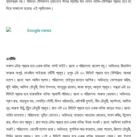
ব্যতিক্রম নয়। বিভিন্ন টেলিভিশন চ্যানেলে ঈদের দ্বিতীয় দিন যেসব নাটক-টেলিফিল্ম প্রচার হবে তা
নিয়ে সাজানো হয়েছে এই প্রতিবেদন।
এনটিভি
সকাল ৯টায় প্রচার হবে একক নাটক: লাস্ট নাইট। রচনা ও পরিচালনা: রাকেশ বসু। অভিনয়ে: জিয়াউল
ফারুক অপূর্ব, তানজিম সাইয়ারা তটিনী প্রমুখ। দুপুর ২টা ৩০ মিনিটে প্রচার হবে টেলিফিল্ম: আমরা
হতাশ। রচনা: আল আমিন স্বপন। পরিচালনা: তাইফুর জাহান আশিক। অভিনয়ে: মোশাররফ করিম,
জুঁই করিম, আলিফ চৌধুরী, নিলা ইসলাম, মাহবুবুর রহমান, কাকা মাসুদ, আদৃতা প্রমুখ। সন্ধ্যা ৬টা ৪৫
মিনিটে প্রচার হবে ধারাবাহিক নাটক: প্রবাসী পরিবার। রচনা ও পরিচালনা: মারুফ রেহমান। অভিনয়ে:
প্রাণ রায়, মায়মুনা মম, সেমন্তি সৌমী, মিলন ভট্টাচার্য্য, জৌপারী লুসাই, মীম চৌধুরী, স্বর্ণলতা, আসিফ
নূর, মারুফ মিঠু, টুটুল চৌধুরী প্রমুখ। রাত ৭টা ৫৫ মিনিটে প্রচার হবে একক নাটক: জাদুর শহর। রচনা:
নাহিদ হাসনাত। পরিচালনা: তুহিন হোসেন। অভিনয়ে: ফারহান আহমেদ জোভান, সাফা কবির, হিন্দোল
রায়, বাঁধন খান প্রমুখ। রাত সাড়ে ৯টায় প্রচার হবে একক নাটক: উভয় সংকট। রচনা: আফিফা মহসিনা
অরণি। পরিচালনা: মেহেদী হাসান হৃদয়। অভিনয়ে: মুশফিক আর ফারহান, কেয়া পায়েল, রিফাত চৌধুরী,
শিরিন আলম প্রমুখ। রাত ১১টা ৫ মিনিটে প্রচার হবে একক নাটক: সম্ভবত প্রেম। গল্প: ইয়াশ