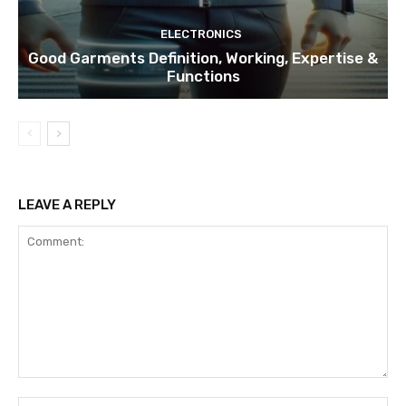
ELECTRONICS
Good Garments Definition, Working, Expertise &
Functions
LEAVE A REPLY
Comment:
Na