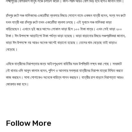
লক্ষ্মীপুরের বেশিরভাগ মানুষ লঞ্চে চলাচল করেন। কাল-পরশু আরও বেশি ভিড় হবে বলেও জানান তিনি।
চাঁদপুর রুটে লঞ্চ মালিকদের একচেটিয়া ব্যবসার বিষয়ে সোহাগ নামে একজন যাত্রী বলেন, অন্য সব রুটে
যখন যাত্রী খরা চাঁদপুর রুটে তখন একচেটিয়া ব্যবসা চলছে। এই সুবাদে লঞ্চ মালিকরা ভাড়া
বাড়িয়েছেন। এখানে দুই বছর আগেও লোকাল ভাড়া ছিল ১০০ টাকা মাত্র। এখন সেই ভাড়া ২০০
টাকা। ঈদ উপলক্ষে আড়াইশো টাকা পর্যন্ত ভাড়া হয়েছে। ভাড়া বাড়ানোর বিষয়ে লঞ্চশ্রমিকরা জানান,
ভাড়া ঈদ উপলক্ষে নয় আরও অনেক আগেই বাড়ানো হয়েছে। তেলের দাম বেড়েছে তাই ভাড়াও
বেড়েছে।
এদিকে যাত্রীদের নিরাপত্তার জন্য আইনশৃঙ্খলা বাহিনীর সরব উপস্থিতি লক্ষ্য করা গেছে। সদরঘাট
নৌ থানার ওসি আবুল কালাম বলেন, পুলিশ ও আনসার সদস্যরা যাত্রীদের নিরাপদ যাত্রা নিশ্চিত করতে
কাজ করছেন। সাদা পোশাকেও অনেকে দায়িত্ব পালন করছেন। যাত্রীর চাপ বাড়লে নিরাপত্তা আরও
জোরদার করা হবে।
Follow More