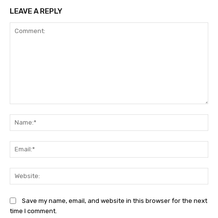
LEAVE A REPLY
Comment:
Na
Ema
Web
Save my name, email, and website in this browser for the next
time I comment.