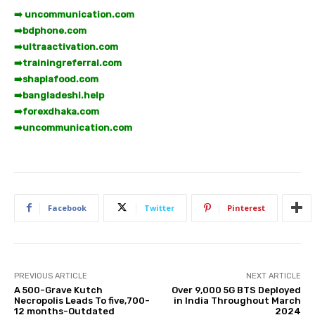
➡️ uncommunication.com
➡️
bdphone.com
➡️
ultraactivation.com
➡️
trainingreferral.com
➡️
shaplafood.com
➡️
bangladeshi.help
➡️
forexdhaka.com
➡️
uncommunication.com
Facebook
Twitter
Pinterest
PREVIOUS ARTICLE
NEXT ARTICLE
A 500-Grave Kutch
Over 9,000 5G BTS Deployed
Necropolis Leads To five,700-
in India Throughout March
12 months-Outdated
2024