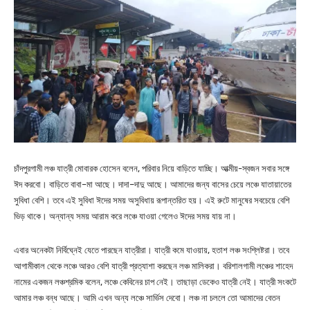
চাঁদপুরগামী লঞ্চ যাত্রী মোবারক হোসেন বলেন, পরিবার নিয়ে বাড়িতে যাচ্ছি। আত্মীয়-স্বজন সবার সঙ্গে
ঈদ করবো। বাড়িতে বাবা–মা আছে। দাদা–দাদু আছে। আমাদের জন্য বাসের চেয়ে লঞ্চে যাতায়াতের
সুবিধা বেশি। তবে এই সুবিধা ঈদের সময় অসুবিধায় রূপান্তরিত হয়। এই রুটে মানুষের সবচেয়ে বেশি
ভিড় থাকে। অন্যান্য সময় আরাম করে লঞ্চে যাওয়া গেলেও ঈদের সময় যায় না।
এবার অনেকটা নির্বিঘ্নেই যেতে পারছেন যাত্রীরা। যাত্রী কমে যাওয়ায়, হতাশ লঞ্চ সংশ্লিষ্টরা। তবে
আগামীকাল থেকে লঞ্চে আরও বেশি যাত্রী প্রত্যাশা করছেন লঞ্চ মালিকরা। বরিশালগামী লঞ্চের শাহেদ
নামের একজন লঞ্চশ্রমিক বলেন, লঞ্চে কেবিনের চাপ নেই। তাছাড়া ডেকেও যাত্রী নেই। যাত্রী সংকটে
আমার লঞ্চ বন্ধ আছে। আমি এখন অন্য লঞ্চে সার্ভিস দেবো। লঞ্চ না চললে তো আমাদের বেতন