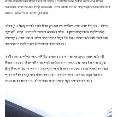
থাকায় কয়েকটি লঞ্চের যাত্রা বাতিল করা হয়েছে। নিয়মমাফিক লঞ্চ চলাচল করলেও লঞ্চ মালিক-
শ্রমিকদের প্রত্যাশার চেয়ে যাত্রী অনেক কম। ঈদের আগের সাত দিন গড়ে আড়াই লাখ যাত্রীর আশা
করলেও এখনও লাখের কোটাই পূরণ হয়নি।
রবিবার (৭ এপ্রিল) সদরঘাট লঞ্চ টার্মিনাল ঘুরে দেখা যায়, টার্মিনালে তেমন একটা ভিড় নেই। বরিশাল,
পটুয়াখালী, বরগুনা, ভোলাগামী লঞ্চগুলো অনেকটাই ফাঁকা। শুধুমাত্র চাঁদপুর রুটের যাত্রীদের ভিড়
উপচেপড়া। ভোলা, বরগুনা, হাতিয়া রুটগুলোতেও কিছুটা ভিড় ছিল। বরিশাল রুটে ছয়টি লঞ্চ যাওয়ার
কথা থাকলেও যাত্রী সংকটে তিনটির যাত্রা বাতিল করা হয়।
যাত্রীরা জানান, পর্যাপ্ত লঞ্চ ও বেশি ভিড় না থাকায় তারা অনেকটা স্বাচ্ছন্দে ও আরাম করেই বাড়ি
ফিরতে পারছেন। বরিশালগামী লঞ্চের যাত্রী বাইজিদ হোসেন বলেন, একটা সময় ছিল লঞ্চে মানুষের
ভিড়ে ঠিকমতো দাঁড়ানো যেত না। এখন প্রায় লঞ্চ খালি থাকে। যে যেখানে ইচ্ছা সেখানে বসে যেতে
পারে। অধিকাংশ মানুষ সময় বাঁচানোর জন্য বাসে যাতায়াত করেন। তবে লঞ্চ যাত্রা নিরাপদ ও
আরামদায়কের কারণে সময় বেশি লাগলেও আমাদের প্রথম পছন্দ লঞ্চে যাতায়াত করা।