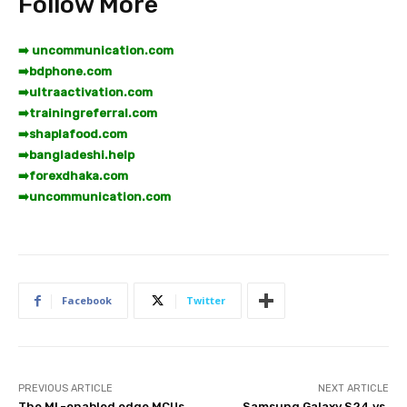
Follow More
➡️ uncommunication.com
➡️
bdphone.com
➡️
ultraactivation.com
➡️
trainingreferral.com
➡️
shaplafood.com
➡️
bangladeshi.help
➡️
forexdhaka.com
➡️
uncommunication.com
Facebook
Twitter
PREVIOUS ARTICLE
NEXT ARTICLE
The ML-enabled edge MCUs
Samsung Galaxy S24 vs.