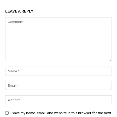
LEAVE A REPLY
Comment:
Na
Ema
Web
Save my name, email, and website in this browser for the next