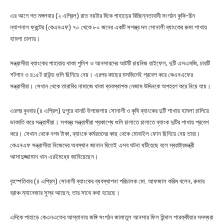
এর আগে গত মঙ্গলবার (২ এপ্রিল) রাত নয়টার দিকে পাহাড়ের বিচ্ছিন্নতাবাদী সংগঠন কুকি-চিন
ন্যাশনাল ফ্রন্টের (কেএনএফ) ৭০ থেকে ৮০ জনের একটি সশস্ত্র দল সোনালী ব্যাংকের রুমা শাখায়
হামলা চালায়।
সন্ত্রাসীরা ব্যাংকের পাহারায় থাকা পুলিশ ও আনসারদের আটটি চায়নিজ রাইফেল, দুটি এসএমজি, চারটি
শটগান ও ৪১৫ট রাউন্ড গুলি ছিনিয়ে নেয়। এরপর কাছের মসজিদেই প্রবেশ করে কেএনএফের
সন্ত্রাসীরা। সেখান থেকে তারাবির নামাজে থাকা ব্যবস্থাপক নেজাম উদ্দিনকে অপহরণ করে নিয়ে যায়।
এরপর বুধবার (৪ এপ্রিল) দুপুরে থানচি উপজেলায় সোনালী ও কৃষি ব্যাংকের দুটি শাখায় হামলা চালিয়ে
ডাকাতি করে সন্ত্রাসীরা। সশস্ত্র সন্ত্রাসীরা প্রকাশ্যে গুলি চালাতে চালাতে ব্যাংক দুটির শাখায় প্রবেশ
করে। সেখান থেকে নগদ টাকা, ব্যাংকে কর্মরতদের কাছ থেকে মোবাইল ফোন ছিনিয়ে নেয় তারা।
কেএনএফ সন্ত্রাসীরা নিজেদের অবস্থান জানান দিতেই এসব ঘটনা ঘটিয়েছে বলে স্বরাষ্ট্রমন্ত্রী
আসাদুজ্জামান খান এরইমধ্যে জানিয়েছেন।
বৃহস্পতিবার (৪ এপ্রিল) সোনালী ব্যাংকের ব্যবস্থাপনা পরিচালক মো. আফজাল করিম বলেন, রুমার
ব্রাঞ্চ ম্যানেজার সুস্থ আছেন; তার সাথে কথা হয়েছে।
এদিকে পাহাড়ে কেএনএফের আস্তানায় জঙ্গি সংগঠন জামাতুল আনসার ফিল হিন্দাল শারক্কীয়ার সদস্যরা