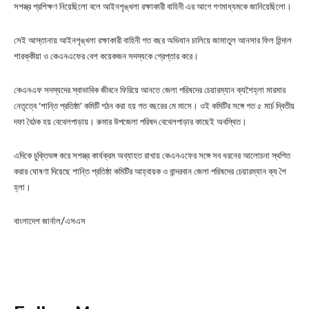
সশস্ত্র প্রশিক্ষণ নিয়েছিলো বলে আইনশৃঙ্খলা রক্ষাকারী বাহিনী এর আগে গণমাধ্যমকে জানিয়েছিলো।
সেই আস্তানায় আইনশৃঙ্খলা রক্ষাকারী বাহিনী গত বছর অভিযান চালিয়ে জামাতুল আনসার ফিল হিন্দাল
শারক্কীয়া ও কেএনএফের বেশ কয়েকজন সদস্যকে গ্রেপ্তার করে।
কেএনএফ সদস্যদের স্বাভাবিক জীবনে ফিরিয়ে আনতে জেলা পরিষদের চেয়ারম্যান ক্যশৈহ্লা মারমার
নেতৃত্বে ‘শান্তি প্রতিষ্ঠা’ কমিটি গঠন করা হয় গত বছরের মে মাসে। ওই কমিটির সঙ্গে গত ৫ মার্চ দ্বিতীয়
দফা বৈঠক হয় বেথেলপাড়ায়। রুমার উপজেলা পরিষদ বেথেলপাড়ার কাছেই অবস্থিত।
এদিকে চুক্তিভঙ্গ করে সশস্ত্র কার্যক্রম অব্যাহত রাখায় কেএনএফের সঙ্গে সব ধরনের আলোচনা স্থগিত
করার ঘোষণা দিয়েছে শান্তি প্রতিষ্ঠা কমিটির আহ্বায়ক ও বান্দরবান জেলা পরিষদের চেয়ারম্যান ক্য শৈ
হ্লা।
বাংলাদেশ জার্নাল/এসএস