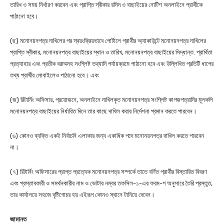
তারিখ ও সময় নির্ধারণ করবেন এবং প্রাপ্তি স্বীকার রসিদ ও বাছাইয়ের নোটিশ অনলাইনে প্রার্থীকে
পাঠানো হবে।
(ছ) মনোনয়নপত্র দাখিলের পর স্বয়ংক্রিয়ভাবে পোর্টালে প্রার্থীর অ্যাকাউন্টে মনোনয়নপত্র দাখিলের
প্রাপ্তি স্বীকার, মনোনয়নপত্র বাছাইয়ের স্থান ও তারিখ, মনোনয়নপত্র বাছাইয়ের সিদ্ধান্ত. প্রার্থিতা
প্রত্যাহার এবং প্রতীক বরাদ্দসহ সংশ্লিষ্ট তথ্যাদি পর্যায়ক্রমে পাঠানো হবে এবং উল্লিখিত প্রতিটি ধাপের
তথ্য প্রার্থীর মোবাইলেও পাঠানো হবে। এবং
(জ) রিটার্নিং অফিসার, প্রয়োজনে, অনলাইনে দাখিলকৃত মনোনয়নপত্র সংশ্লিষ্ট কাগজপত্রাদির মূলকপি
মনোনয়নপত্র বাছাইয়ের নির্ধারিত দিনে তার কাছে দাখিল করার নির্দেশনা প্রদান করতে পারবেন।
(৬) কোনও ব্যক্তি একই নির্বাচনি এলাকার জন্য একাধিক পদে মনোনয়নপত্র দাখিল করতে পারবেন
না।
(৭) রিটার্নিং অফিসারের প্রাপ্ত প্রত্যেক মনোনয়নপত্র সম্পর্কে তাতে বর্ণিত প্রার্থীর বিস্তারিত বিবরণ
এবং প্রস্তাবকারী ও সমর্থনকারীর নাম ও ভোটার নম্বর তফসিল-১-এর ফরম-গ অনুসারে তৈরি প্রস্তুত,
তার কার্যালয়ে সহজে দৃষ্টিগোচর হয় এইরূপ কোনও স্থানে টানিয়ে দেবেন।
জামানত