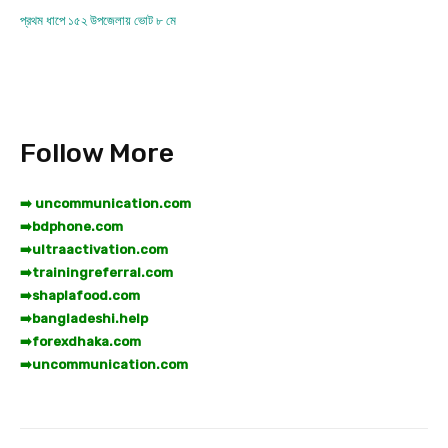
প্রথম ধাপে ১৫২ উপজেলায় ভোট ৮ মে
Follow More
➡️ uncommunication.com
➡️
bdphone.com
➡️
ultraactivation.com
➡️
trainingreferral.com
➡️
shaplafood.com
➡️
bangladeshi.help
➡️
forexdhaka.com
➡️
uncommunication.com