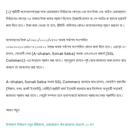
(১) প্রতিটি মনোনয়নপত্রের সঙ্গে চেয়ারম্যান নির্বাচনের ক্ষেত্রে এক লাখ টাকা এবং ভাইস চেয়ারম্যান
নির্বাচনের ক্ষেত্রে ৭৫ হাজার টাকা জমার প্রমাণ হিসেবে ট্রেজারি চালান বা পে-অর্ডার বা ব্যাংক ড্রাফট
জমা দিতে হবে। টাকা জমা দেওয়া না হলে, রিটার্নিং অফিসার কোনও মনোনয়নপত্র গ্রহণ করবেন না।
মনোনয়নের টাকা ৬/০৬০১/০০০১/৮৪৭৩ অথবা সর্বশেষ সংশোধিত
১০৯০৩০২১০১৪৪৩-৮১১৩৫০১ নম্বর অথবা সর্বশেষ সংশোধিত কোডে জমা দিতে হবে। এছাড়া এ-
চালান, সোনালী সেবা (A-chalan, Sonali Seba) অথবা এসএসএল কমার্স (SSL
Commerz)-এর মাধ্যমে প্রদান করা যাবে। ম্যানুয়াল চালান-পূর্ব থেকে জামানত বাবদ চালান করে
থাকলে তা আপলোড করা যাবে।
A-chalan, Sonali Seba অথবা SSL Commerz ব্যবহার করে চালান, মোবাইল ব্যাংকিং
(বিকাশ, নগদ, রকেট ইত্যাদি), ডেবিট/ক্রেডিট কার্ড ইত্যাদি ব্যবহার করে নির্দেশনা অনুযায়ী সহজেই
জামানত প্রদান করা যাবে। পেমেন্ট সম্পন্ন হলে ড্যাশবোর্ডে জামানত প্রদানের তথ্য প্রদর্শিত হবে।
আরও পড়ুন:
উপজেলা নির্বাচনে নতুন বিধিমালা, চেয়ারম্যান পদে জামানত বাড়লো ১০ গুণ