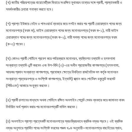
(খ) জাতীয় পরিচয়পত্রের বায়োমেট্রিক ফিচারে সংরক্ষিত মুখাবয়ব তথ্যের সঙ্গে প্রার্থী, প্রস্তাবকারী ও
সমর্থনকারীর চেহারা শনাক্ত করতে হবে।
(গ) প্রাপ্ত ইউজার নেইম ও পাসওয়ার্ড ব্যবহার করে লগইন করার পর প্রার্থী চেয়ারম্যান পদের জন্য
মনোনয়নপত্র (ফরম ক), ভাইস চেয়ারম্যান পদের জন্য মনোনয়নপত্র (ফরম ক-১), নারী ভাইস
চেয়ারম্যান পদের জন্য মনোনয়নপত্র (ফরম ক-২), নারী সদস্য পদের জন্য মনোনয়নপত্র ফরম
(ক-৩) পাবেন।
(ঘ) কোনও প্রার্থী পোর্টালে প্রবেশ করে পর্যায়ক্রমে মনোনয়ন, ব্যক্তিগত তথ্যাদি ও হলফনামা
সংক্রান্ত তথ্যাদি এন্টি করবেন এবং উপ-বিধি (৩)-এর অধীন প্রয়োজনীয় কাগজপত্র (হলফনামা,
আয়কর প্রদান সংক্রান্ত কাগজপত্র, প্রযোজ্য ক্ষেত্রে নিবন্ধিত রাজনৈতিক দল কর্তৃক মনোনয়ন
সংক্রান্ত প্রত্যয়নপত্র ও সংশ্লিষ্ট কাগজপত্র, ইত্যাদি) স্ক্যান করে পোর্টেবল ডকুমেন্ট ফরমেট
(পিডিএফ) আকারে সংযুক্ত করবেন।
(৪) প্রার্থী চালানের মাধ্যমে অথবা পোর্টালে রক্ষিত অনলাইন পেমেন্ট মেথড ব্যবহার করে জামানত বাবদ
নির্ধারিত অর্থ প্রদান করার পর মনোনয়নপত্রটি দাখিল করবেন।
(চ) অনলাইনে প্রাপ্ত প্রত্যেকটি মনোনয়নপত্রে স্বয়ংক্রিয়ভাবে ক্রমিক নম্বর পড়বে। ওই ক্রমিক
নম্বর অনুসারে প্রার্থিত পদের সংশ্লিষ্ট ফরমের পঞ্চম খণ্ড অনুযায়ী—মনোনয়নপত্র বাছাইয়ের স্থান,