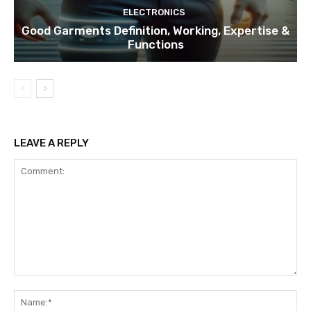
ELECTRONICS
Good Garments Definition, Working, Expertise &
Functions
LEAVE A REPLY
Comment:
Na